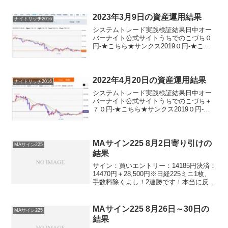
利益が出たんでいいんですけどね。最近
の下げは激しすぎますね。。。
2023年3月9日の資産運用結果
ナイトリッチ2016
システムトレード実践検証結果日中オー
バーナイト公式サイトうちでのこづち０
円-★こちら★サンクス2019０円-★こち
ら★デイズリッチ2019▲５０円-ロングリ
ッチ2019-＋３３０円ロングリッチ2018▲
５０円-パターントレード2017▲５０...
2022年4月20日の資産運用結果
ナイトリッチ2016
システムトレード実践検証結果日中オー
バーナイト公式サイトうちでのこづち＋
７０円-★こちら★サンクス2019０円-★
こちら★デイズリッチ2019▲７０円-ロン
グリッチ2019-＋１００円ロングリッチ
2018＋７０円-パターントレード2017▲...
MAサイン225 8月2日寄り引けの
MAサイン225
結果
サイン：買いエントリー：14185円決済：
14470円＋28,500円※日経225ミニ1枚、
手数料除くよし！2連勝です！本当に反撃
ののろしが上がったかと思って、ワクワ
クしています((o(´∀｀)o))
MAサイン225 8月26日～30日の
MAサイン225
結果