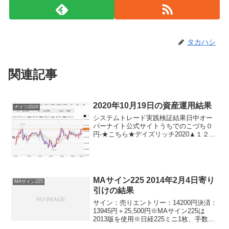
タカハシ
関連記事
2020年10月19日の資産運用結果
ナイツ2020
システムトレード実践検証結果日中オー
バーナイト公式サイトうちでのこづち０
円-★こちら★デイズリッチ2020▲１２０
円-★こちら★ナイツ2020-▲１４０円★
こちら★デイリー2019V2▲２０円デイリ
ー2019▲２０円サンクス2019▲１２０...
MAサイン225 2014年2月4日寄り
MAサイン225
引けの結果
サイン：売りエントリー：14200円決済：
13945円＋25,500円※MAサイン225は
2013版を使用※日経225ミニ1枚、手数料
除くうわー。下がりましたねー。まぁ、