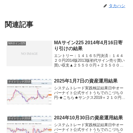
タカハシ
関連記事
MAサイン225 2014年4月16日寄
MAサイン225
り引けの結果
エントリー：１４１６５円決済：１４４
２０円2014版2013版初代サイン売り買い
買い収支▲２５５００円＋２５５００円
＋２５５００円※日経225ミニ1枚、手数
料除くここんところの日中の初代の成績
がエグい。すごすぎます。。。８連勝→
2025年1月7日の資産運用結果
ナイトリッチ2016
１敗→連敗に...
システムトレード実践検証結果日中オー
バーナイト公式サイトうちでのこづち０
円-★こちら★サンクス2019＋２１０円-
★こちら★デイズリッチ2019＋２１０円-
ロングリッチ2019-＋２１０円ロングリッ
チ2018＋２１０円-パターントレード20...
2024年10月30日の資産運用結果
ナイトリッチ2016
システムトレード実践検証結果日中オー
バーナイト公式サイトうちでのこづち０