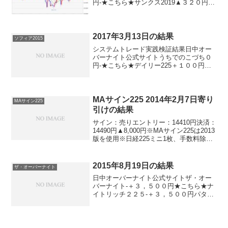
円-★こちら★サンクス2019▲３２０円-
★こちら★デイズリッチ2019▲３２０円-
ロングリッチ2019-▲３２０円ロングリッ
チ2018▲３２０円-パターントレード20...
2017年3月13日の結果
ソフィア2015
システムトレード実践検証結果日中オー
バーナイト公式サイトうちでのこづち０
円-★こちら★デイリー225＋１００円ソ
フィア2017▲１００円０円★こちら★ソ
フィア2015▲１００円０円ナイトリッチ
2016V2-＋２０円ナイトリッチ2016-＋
２...
MAサイン225 2014年2月7日寄り
MAサイン225
引けの結果
サイン：売りエントリー：14410円決済：
14490円▲8,000円※MAサイン225は2013
版を使用※日経225ミニ1枚、手数料除く
あららら。。。残念です。これで三連敗
なんですね。ちょっと切ないですが、こ
ういう週だったんでしょう。
2015年8月19日の結果
ザ・オーバーナイト
日中オーバーナイト公式サイトザ・オー
バーナイト-＋３，５００円★こちら★ナ
イトリッチ２２５-＋３，５００円パター
ンリッチ-▲３，５００円★こちら★デイ
ズリッチ2015＋２４，５００円-★こちら
★五億導▲２４，５００円-★こちら★デ
イズリッチ...