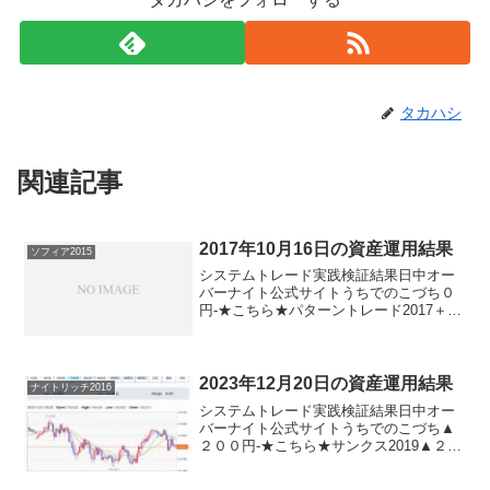
タカハシ
関連記事
2017年10月16日の資産運用結果
ソフィア2015
システムトレード実践検証結果日中オー
バーナイト公式サイトうちでのこづち０
円-★こちら★パターントレード2017＋３
０円-★こちら★デイズリッチ2017＋３０
円-★こちら★デイリー225＋１１０円ソ
フィア2017▲３０円▲８０円★こちら★
ソフ...
2023年12月20日の資産運用結果
ナイトリッチ2016
システムトレード実践検証結果日中オー
バーナイト公式サイトうちでのこづち▲
２００円-★こちら★サンクス2019▲２０
０円-★こちら★デイズリッチ2019▲２０
０円-ロングリッチ2019-＋４１０円ロン