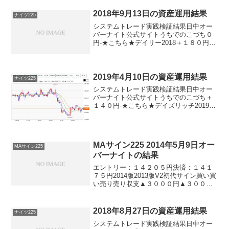
グリッチ2018▲２００円-パターントレ
ー...
2018年9月13日の資産運用結果
ナイツ225
システムトレード実践検証結果日中オー
バーナイト公式サイトうちでのこづち０
円-★こちら★デイリー2018＋１８０円★
こちら★ロングリッチ2018▲１９０円-★
こちら★ナイツ225-＋１４０円★こちら
★パターントレード2017▲１９０円-デイ
ズ...
2019年4月10日の資産運用結果
ナイツ225
システムトレード実践検証結果日中オー
バーナイト公式サイトうちでのこづち＋
１４０円-★こちら★デイズリッチ2019＋
１４０円-★こちら★ロングリッチ2019-
▲６０円★こちら★デイリー2018▲９０
円★こちら★ロングリッチ2018＋１４０
円-...
MAサイン225 2014年5月9日オー
MAサイン225
バーナイトの結果
エントリー：１４２０５円決済：１４１
７５円2014版2013版V2初代サイン買い買
い売り売り収支▲３０００円▲３０００
円＋３０００円＋３０００円※日経225ミ
ニ1枚、手数料除く初代とV2は連敗スト
ップです。やりました！やっぱりここで
2018年8月27日の資産運用結果
ナイツ225
好調不調...
システムトレード実践検証結果日中オー