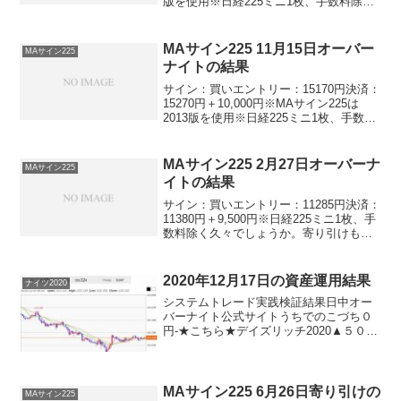
版を使用※日経225ミニ1枚、手数料除く
連敗ストップ後の２連勝♪やりましたね！
うーん、気持ちいいですね！
MAサイン225 11月15日オーバー
MAサイン225
ナイトの結果
サイン：買いエントリー：15170円決済：
15270円＋10,000円※MAサイン225は
2013版を使用※日経225ミニ1枚、手数料
除くよしよし。今週もいきなりのプラス
決済♪嬉しいです。感謝、感謝です！
MAサイン225 2月27日オーバーナ
MAサイン225
イトの結果
サイン：買いエントリー：11285円決済：
11380円＋9,500円※日経225ミニ1枚、手
数料除く久々でしょうか。寄り引けもオ
ーバーナイトも勝てました。しかも両方
ともけっこう大きな勝利で♪1日で26,500
円稼げました。あー、よかった♪
2020年12月17日の資産運用結果
ナイツ2020
システムトレード実践検証結果日中オー
バーナイト公式サイトうちでのこづち０
円-★こちら★デイズリッチ2020▲５０
円-★こちら★ナイツ2020-▲６０円★こ
ちら★デイリー2019V2０円デイリー2019
０円サンクス2019＋５０円-★こちら★...
MAサイン225 6月26日寄り引けの
MAサイン225