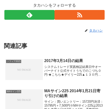
タカハシをフォローする
タカハシ
関連記事
2017年3月14日の結果
ソフィア2015
システムトレード実践検証結果日中オー
バーナイト公式サイトうちでのこづち０
円-★こちら★デイリー225▲１３０円ソ
フィア2017＋４０円▲９０円★こちら★
ソフィア2015＋４０円▲９０円ナイトリ
ッチ2016V2-▲１４０円ナイトリッチ
2016...
MAサイン225 2014年1月21日寄
MAサイン225
り引けの結果
サイン：買いエントリー：15720円決済：
15795円＋7,500円※MAサイン225は2013