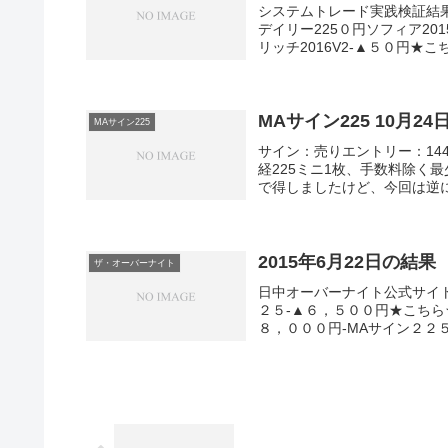
システムトレード実践検証結
デイリー225０円ソフィア20
リッチ2016V2-▲５０円★こ
MAサイン225 10月
MAサイン225
サイン：売りエントリー：1443
経225ミニ1枚、手数料除く
で得しましたけど、今回は逆に
2015年6月22日の結果
ザ・オーバーナイト
日中オーバーナイト公式サイ
２５-▲６，５００円★こち
８，０００円-MAサイン２２