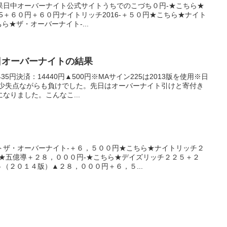
果日中オーバーナイト公式サイトうちでのこづち０円-★こちら★
15＋６０円＋６０円ナイトリッチ2016-＋５０円★こちら★ナイト
ちら★ザ・オーバーナイト-...
24日オーバーナイトの結果
5円決済：14440円▲500円※MAサイン225は2013版を使用※日
最少失点ながらも負けでした。先日はオーバーナイト引けと寄付き
なりました。こんなこ...
トザ・オーバーナイト-＋６，５００円★こちら★ナイトリッチ２
ら★五億導＋２８，０００円-★こちら★デイズリッチ２２５＋２
５（２０１４版）▲２８，０００円＋６，５...