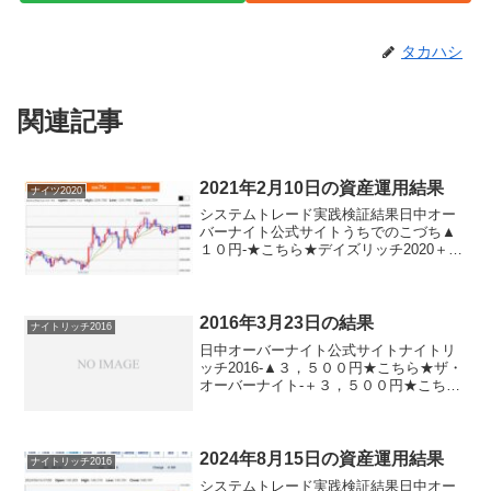
タカハシ
関連記事
2021年2月10日の資産運用結果
ナイツ2020
システムトレード実践検証結果日中オー
バーナイト公式サイトうちでのこづち▲
１０円-★こちら★デイズリッチ2020＋１
０円-★こちら★ナイツ2020-▲３０円★
こちら★デイリー2019V2＋６０円デイリ
ー2019＋６０円サンクス2019０円-★...
2016年3月23日の結果
ナイトリッチ2016
日中オーバーナイト公式サイトナイトリ
ッチ2016-▲３，５００円★こちら★ザ・
オーバーナイト-＋３，５００円★こちら
★ナイトリッチ２２５-＋３，５００円パ
ターンリッチ-▲３，５００円★こちら★
デイズリッチ2015（V2）＋１２，０００
円-★...
2024年8月15日の資産運用結果
ナイトリッチ2016
システムトレード実践検証結果日中オー