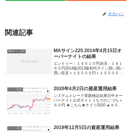
タカハシ
関連記事
MAサイン225 2014年4月15日オ
MAサイン225
ーバーナイトの結果
エントリー：１４０１０円決済：１４１
６５円2014版2013版初代サイン買い買い
買い収支＋１５５００円＋１５５００円
＋１５５００円※日経225ミニ1枚、手数
料除く３システムとも勝利！しかもけっ
こうな高額！やりましたねー。これで、
2020年4月2日の資産運用結果
ナイツ2020
２０１４版と...
システムトレード実践検証結果日中オー
バーナイト公式サイトうちでのこづち＋
６０円-★こちら★ナイツ2020-▲４０円
★こちら★デイリー2019V2＋１１０円★
こちら★デイリー2019＋１１０円★こち
ら★サンクス2019０円-★こちら★デイズ
リ...
2019年12月5日の資産運用結果
ナイツ225