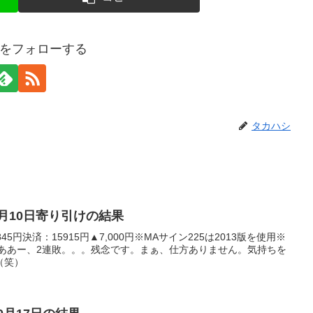
をフォローする
タカハシ
年1月10日寄り引けの結果
5円決済：15915円▲7,000円※MAサイン225は2013版を使用※
くああー、2連敗。。。残念です。まぁ、仕方ありません。気持ちを
（笑）