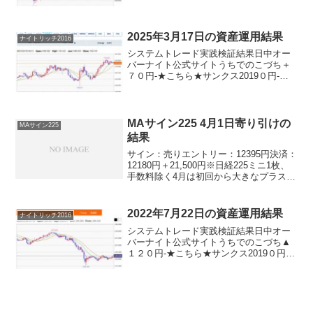
円-★こちら★ナイツ2020-＋８０円★こ
ちら★デイリー2019V2円デイリー2019円
サンクス2019０円-★こちら★デイズ...
2025年3月17日の資産運用結果
ナイトリッチ2016
システムトレード実践検証結果日中オー
バーナイト公式サイトうちでのこづち＋
７０円-★こちら★サンクス2019０円-★
こちら★デイズリッチ2019▲７０円-ロン
グリッチ2019-▲４８０円ロングリッチ
2018＋７０円-パターントレード2017０...
MAサイン225 4月1日寄り引けの
MAサイン225
結果
サイン：売りエントリー：12395円決済：
12180円＋21,500円※日経225ミニ1枚、
手数料除く4月は初回から大きなプラス
が！やりました♪これは嬉しいです！まさ
かのこのレベルでの決済が毎日続け
ば。。。とは思いませんが、大きな利益
2022年7月22日の資産運用結果
ナイトリッチ2016
が来る...
システムトレード実践検証結果日中オー
バーナイト公式サイトうちでのこづち▲
１２０円-★こちら★サンクス2019０円-
★こちら★デイズリッチ2019＋１２０円-
ロングリッチ2019-＋２６０円ロングリッ
チ2018＋１２０円-パターントレード20...