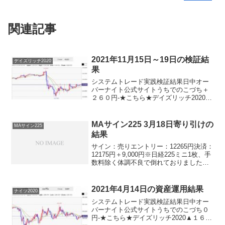
関連記事
2021年11月15日～19日の検証結
デイズリッチ2020
果
システムトレード実践検証結果日中オー
バーナイト公式サイトうちでのこづち＋
２６０円-★こちら★デイズリッチ2020▲
３８０円-★こちら★サンクス2019▲７０
円-★こちら★デイズリッチ2019▲５２０
円-ロングリッチ2019-▲１９０円ロング...
MAサイン225 3月18日寄り引けの
MAサイン225
結果
サイン：売りエントリー：12265円決済：
12175円＋9,000円※日経225ミニ1枚、手
数料除く体調不良で倒れておりました。
すみません。遅くなりましたが、３月１
８日の結果です。＋9,000円と、嬉しい結
果になっています。
2021年4月14日の資産運用結果
ナイツ2020
システムトレード実践検証結果日中オー
バーナイト公式サイトうちでのこづち０
円-★こちら★デイズリッチ2020▲１６０