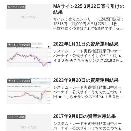
2018＋３８０円-パターントレード201...
MAサイン225 3月22日寄り引けの
MAサイン225
結果
サイン：売りエントリー：12425円決済：
12315円＋11,000円※日経225ミニ1枚、
手数料除く今週はこれで5連勝です！火曜
日は取引ができていませんが。それでも
素晴らしい成績です。一気に今月、プラ
スに持っていくことができています。こ
2022年1月31日の資産運用結果
ナイトリッチ2016
の...
システムトレード実践検証結果日中オー
バーナイト公式サイトうちでのこづち▲
４３０円-★こちら★サンクス2019０円-
★こちら★デイズリッチ2019▲４３０円-
ロングリッチ2019-＋３１０円ロングリッ
チ2018▲４３０円-パターントレード20...
2023年9月20日の資産運用結果
ナイトリッチ2016
システムトレード実践検証結果日中オー
バーナイト公式サイトうちでのこづち０
円-★こちら★サンクス2019▲１８０円-
★こちら★デイズリッチ2019▲１８０円-
ロングリッチ2019-＋２３０円ロングリッ
チ2018▲１８０円-パターントレード20...
2017年9月8日の資産運用結果
ソフィア2015
システムトレード実践検証結果日中オー
バーナイト公式サイトうちでのこづち▲