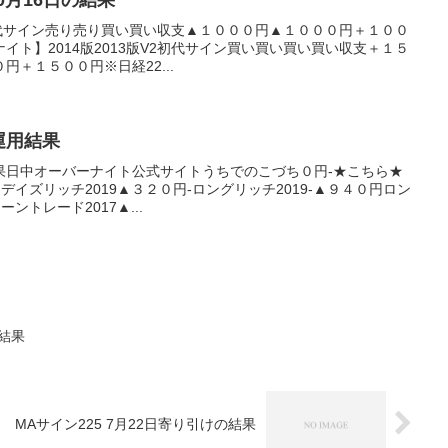
10月16日の結果
V2初代サイン売り売り買い買い収支▲１０００円▲１０００円＋１００
イト】2014版2013版V2初代サイン買い買い買い買い収支＋１５
＋１５００円※日経22...
産運用結果
果日中オーバーナイト公式サイトうちでのこづち０円-★こちら★
★デイズリッチ2019▲３２０円-ロングリッチ2019-▲９４０円ロン
ントレード2017▲...
の結果
MAサイン225 7月22日寄り引けの結果