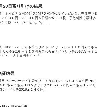
年5月20日寄り引けの結果
：１４０６０円2014版2013版V2初代サイン買い買い売り売り収
３０００円＋３０００円※日経225ミニ1枚、手数料除く最近多
３版 vs V2・初代。で、...
果日中オーバーナイト公式サイトデイリー225＋１１０円★こちら
トリッチ2016-＋８１０円★こちら★ナイトリッチ2016V2-＋８１
イト-＋８１０円ナイトリ...
の検証結果
果日中オーバーナイト公式サイトうちでのこづち▲４８０円-★こ
４０円-★こちら★ロングリッチ2019-▲５０円★こちら★デイリ
ングリッチ2018▲２４０円...