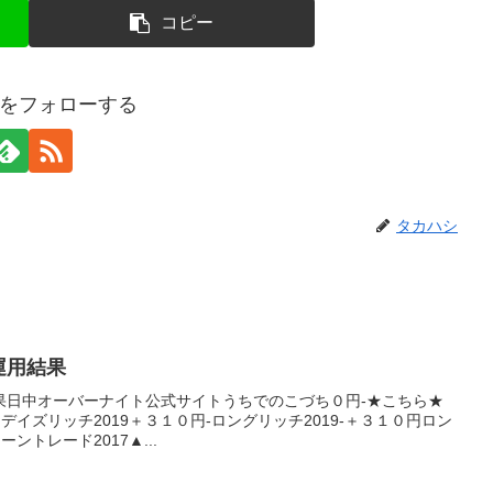
コピー
をフォローする
タカハシ
産運用結果
果日中オーバーナイト公式サイトうちでのこづち０円-★こちら★
★デイズリッチ2019＋３１０円-ロングリッチ2019-＋３１０円ロン
ントレード2017▲...