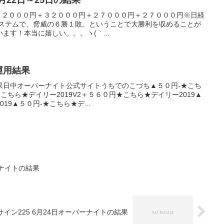
7月22日～25日の結果
収支＋３２０００円＋３２０００円＋２７０００円＋２７０００円※日経
システムで、脅威の６勝１敗。ということで大勝利を収めることが
ます！本当に嬉しい。。。ヽ(｀...
産運用結果
果日中オーバーナイト公式サイトうちでのこづち▲５０円-★こち
★こちら★デイリー2019V2＋５６０円★こちら★デイリー2019▲
19▲５０円-★こちら★デ...
ーナイトの結果
サイン225 6月24日オーバーナイトの結果