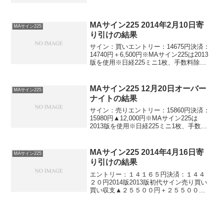
ら★ソフィア2015▲１５０円＋２６０円
ナイトリッチ2016V2-▲２７０円ナイトリ
ッチ...
MAサイン225 2014年2月10日寄
MAサイン225
り引けの結果
サイン：買いエントリー：14675円決済：
14740円＋6,500円※MAサイン225は2013
版を使用※日経225ミニ1枚、手数料除く
週明け初の取引はプラス♪よしよし、よく
やってくれました！明日は休みです。オ
ーバーナイトの決済は水曜日の朝...
MAサイン225 12月20日オーバー
MAサイン225
ナイトの結果
サイン：売りエントリー：15860円決済：
15980円▲12,000円※MAサイン225は
2013版を使用※日経225ミニ1枚、手数料
除くあー、びっくりした。。。いきなり
12000円のマイナス。。。これが3連休の
怖さですね。次回は逆に大きな...
MAサイン225 2014年4月16日寄
MAサイン225
り引けの結果
エントリー：１４１６５円決済：１４４
２０円2014版2013版初代サイン売り買い
買い収支▲２５５００円＋２５５００円
＋２５５００円※日経225ミニ1枚、手数
料除くここんところの日中の初代の成績
がエグい。すごすぎます。。。８連勝→