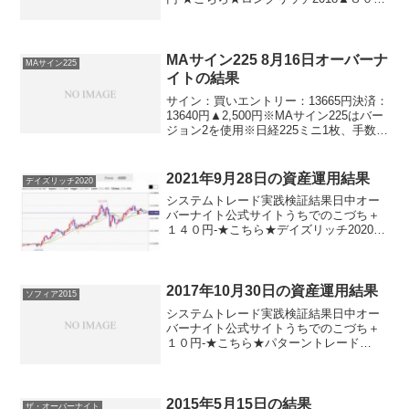
円-★こちら★ナイツ225-＋２２０円★こ
ちら★パターントレード2017０円-★こち
ら★デイズリッチ2017▲８０円-★こちら
★...
MAサイン225 8月16日オーバーナ
MAサイン225
イトの結果
サイン：買いエントリー：13665円決済：
13640円▲2,500円※MAサイン225はバー
ジョン2を使用※日経225ミニ1枚、手数料
除く週末を挟んでもこのマイナス幅。や
っぱり世界的に方向感がはっきりしない
雰囲気がありますね。それはともかく...
2021年9月28日の資産運用結果
デイズリッチ2020
システムトレード実践検証結果日中オー
バーナイト公式サイトうちでのこづち＋
１４０円-★こちら★デイズリッチ2020▲
１４０円-★こちら★サンクス2019０円-
★こちら★デイズリッチ2019＋１４０円-
ロングリッチ2019-▲２６０円ロングリ
ッ...
2017年10月30日の資産運用結果
ソフィア2015
システムトレード実践検証結果日中オー
バーナイト公式サイトうちでのこづち＋
１０円-★こちら★パターントレード
2017▲１０円-★こちら★デイズリッチ
2017▲１０円-★こちら★デイリー225▲
１２０円ソフィア2017＋１０円＋１１０
円★こちら...
2015年5月15日の結果
ザ・オーバーナイト