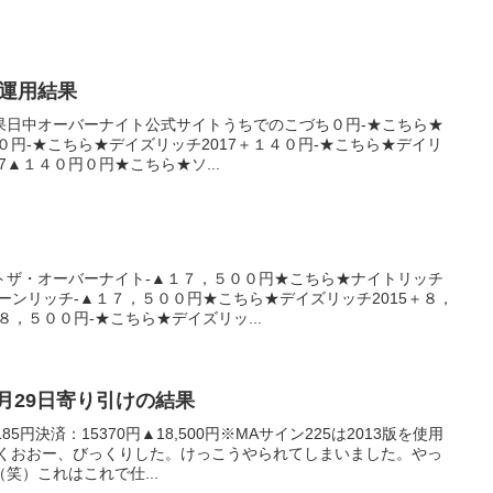
産運用結果
果日中オーバーナイト公式サイトうちでのこづち０円-★こちら★
０円-★こちら★デイズリッチ2017＋１４０円-★こちら★デイリ
7▲１４０円０円★こちら★ソ...
トザ・オーバーナイト-▲１７，５００円★こちら★ナイトリッチ
ーンリッチ-▲１７，５００円★こちら★デイズリッチ2015＋８，
，５００円-★こちら★デイズリッ...
年1月29日寄り引けの結果
5円決済：15370円▲18,500円※MAサイン225は2013版を使用
除くおおー、びっくりした。けっこうやられてしまいました。やっ
笑）これはこれで仕...