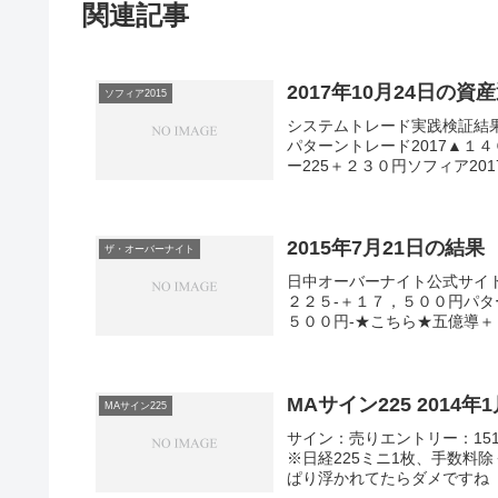
関連記事
2017年10月24日の資
ソフィア2015
システムトレード実践検証結
パターントレード2017▲１４
ー225＋２３０円ソフィア201
2015年7月21日の結果
ザ・オーバーナイト
日中オーバーナイト公式サイ
２２５-＋１７，５００円パタ
５００円-★こちら★五億導＋８
MAサイン225 2014
MAサイン225
サイン：売りエントリー：1518
※日経225ミニ1枚、手数料
ぱり浮かれてたらダメですね（