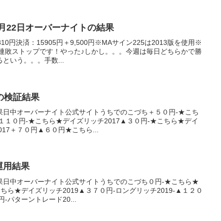
年1月22日オーバーナイトの結果
0円決済：15905円＋9,500円※MAサイン225は2013版を使用※
く連敗ストップです！やった♪しかし。。。今週は毎日どちらかで勝
という。。。手数...
日の検証結果
果日中オーバーナイト公式サイトうちでのこづち＋５０円-★こち
１１０円-★こちら★デイズリッチ2017▲３０円-★こちら★デイ
17＋７０円▲６０円★こちら...
産運用結果
果日中オーバーナイト公式サイトうちでのこづち０円-★こちら★
こちら★デイズリッチ2019▲３７０円-ロングリッチ2019-▲１２０
-パターントレード20...