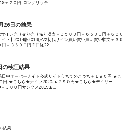
9＋２０円-ロングリッチ...
8月26日の結果
V2初代サイン売り売り売り売り収支＋６５００円＋６５００円＋６５０
イト】2014版2013版V2初代サイン買い買い買い買い収支＋３５
＋３５００円※日経22...
4日の検証結果
果日中オーバーナイト公式サイトうちでのこづち＋１９０円-★こ
０円-★こちら★ナイツ2020-▲７９０円★こちら★デイリー
9＋３００円サンクス2019▲...
けの結果