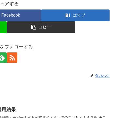
ェアする
Facebook
はてブ
コピー
をフォローする
タカハシ
産運用結果
果日中オーバーナイト公式サイトうちでのこづち▲１４０円-★こ