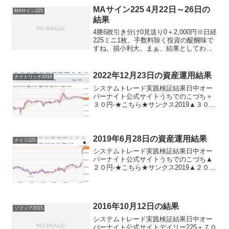
しばし固まってしまいました。
MAサイン225 4月22日～26日の
MAサイン225
結果
4勝6敗引き分け0見送り0＋2,000円※日経
225ミニ1枚、手数料除く投資の醍醐味で
すね。損小利大。まぁ、結果としてわず
かにプラスになっているだけなので、満
足はできませんが。でも、勝率は低くて
も勝てればいいんですよね。来週はもっ
2022年12月23日の資産運用結果
ナイトリッチ2016
と勝っても...
システムトレード実践検証結果日中オー
バーナイト公式サイトうちでのこづち＋
３０円-★こちら★サンクス2019▲３０
円-★こちら★デイズリッチ2019▲３０
円-ロングリッチ2019-▲８０円ロングリ
ッチ2018▲３０円-パターントレード
2017...
2019年6月28日の資産運用結果
ナイツ225
システムトレード実践検証結果日中オー
バーナイト公式サイトうちでのこづち▲
２０円-★こちら★サンクス2019▲２０
円-★こちら★デイズリッチ2019＋２０
円-★こちら★ロングリッチ2019-＋４０
０円★こちら★デイリー2018▲４４０円
ロング...
2016年10月12日の結果
ソフィア2015
システムトレード実践検証結果日中オー
バーナイト公式サイトデイリー225＋７０