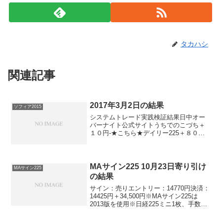
タカハシ
関連記事
2017年3月2日の結果
ソフィア2015
システムトレード実践検証結果日中オー
バーナイト公式サイトうちでのこづち＋
１０円-★こちら★デイリー225＋８０円
ソフィア2015＋１０円▲７０円ナイトリ
ッチ2016-＋７０円★こちら★ナイトリッ
チ2016V2-▲７０円★こちら★ザ・オーバ
ー...
MAサイン225 10月23日寄り引け
MAサイン225
の結果
サイン：売りエントリー：14770円決済：
14425円＋34,500円※MAサイン225は
2013版を使用※日経225ミニ1枚、手数料
除くおおお。。。ちょっとびっくりしま
した。久々の大幅利益。慣れない利益に