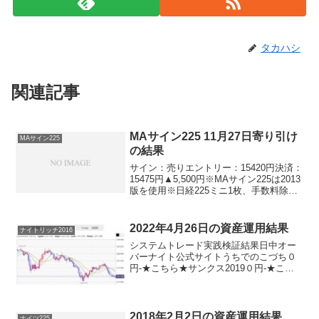
タカハシ
関連記事
MAサイン225 11月27日寄り引け
MAサイン225
の結果
サイン：売りエントリー：15420円決済：
15475円▲5,500円※MAサイン225は2013
版を使用※日経225ミニ1枚、手数料除く
負けてしまいました。これで、今週は日
中全敗。。。残念ですねぇ。オーバーナ
イトで全勝してもらいましょう♪
2022年4月26日の資産運用結果
ナイトリッチ2016
システムトレード実践検証結果日中オー
バーナイト公式サイトうちでのこづち０
円-★こちら★サンクス2019０円-★こち
ら★デイズリッチ2019▲１８０円-ロング
リッチ2019-＋４５０円ロングリッチ2018
＋１８０円-パターントレード2017０...
2018年2月2日の資産運用結果
ナイツ225