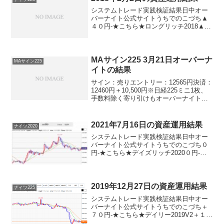
システムトレード実践検証結果日中オー
バーナイト公式サイトうちでのこづち▲
４０円-★こちら★ロングリッチ2018▲４
０円-★こちら★ナイツ225-▲５３０円★
こちら★パターントレード2017＋４０円-
★こちら★デイズリッチ2017▲４０円-
★...
MAサイン225 3月21日オーバーナ
MAサイン225
イトの結果
サイン：売りエントリー：12565円決済：
12460円＋10,500円※日経225ミニ1枚、
手数料除く寄り引けもオーバーナイトも
勝利です。しかも、けっこうな大勝！こ
れで、今月のプラス決済も近づいてきま
した。どんどん勝ってくださいよー！！
2021年7月16日の資産運用結果
ナイツ2020
と祈...
システムトレード実践検証結果日中オー
バーナイト公式サイトうちでのこづち０
円-★こちら★デイズリッチ2020０円-★
こちら★ナイツ2020-＋４００円★こちら
★サンクス2019０円-★こちら★デイズリ
ッチ2019０円-ロングリッチ2019-▲...
2019年12月27日の資産運用結果
ナイツ225
システムトレード実践検証結果日中オー
バーナイト公式サイトうちでのこづち＋
７０円-★こちら★デイリー2019V2＋１６
０円★こちら★デイリー2019＋１６０円