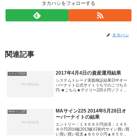
タカハシをフォローする
タカハシ
関連記事
2017年4月4日の資産運用結果
ソフィア2015
システムトレード実践検証結果日中オー
バーナイト公式サイトうちでのこづち０
円-★こちら★デイリー225０円ソフィア
2017０円＋１１０円★こちら★ソフィア
2015＋１１０円０円ナイトリッチ
2016V2-▲１２０円ナイトリッチ2016-▲
１２０...
MAサイン225 2014年5月28日オ
MAサイン225
ーバーナイトの結果
エントリー：１４６６５円決済：１４５
８０円2014版2013版V2初代サイン買い買
い買い買い収支▲８５００円▲８５００