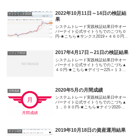
円▲８５００円▲８５００円※日経225ミ
ニ1枚、手数料除く仲良く揃って負けまし
た。しかも、今週にしては大きな負け幅
2022年10月11日～14日の検証結
ナイトリッチ2016
です。残...
果
システムトレード実践検証結果日中オー
バーナイト公式サイトうちでのこづち０
円-★こちら★サンクス2019＋４６０円-
★こちら★デイズリッチ2019＋３６０円-
ロングリッチ2019-＋７１０円ロングリッ
チ2018▲６４０円-パターントレード20...
2017年4月17日～21日の検証結果
ソフィア2015
システムトレード実践検証結果日中オー
バーナイト公式サイトうちでのこづち▲
４０円-★こちら★デイリー225＋１３０
円ソフィア2017＋４０円▲２１０円★こ
ちら★ソフィア2015＋４０円▲１３０円
ナイトリッチ2016V2-＋１５０円ナイトリ
ッチ...
2020年5月の月間成績
月間成績
システムトレード実践検証結果日中オー
バーナイト公式サイトうちでのこづち▲
１，０９０円-★こちら★ナイツ2020-▲
４０円★こちら★デイリー2019V2▲１，
０６０円デイリー2019▲５２０円サンク
ス2019＋６２０円-★こちら★デイズリッ
チ...
2019年10月18日の資産運用結果
ナイツ225