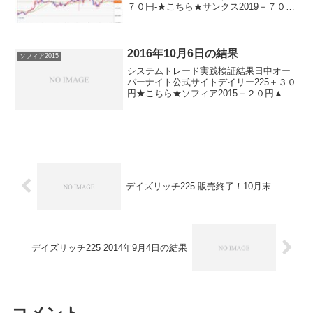
７０円-★こちら★サンクス2019＋７０
円-★こちら★デイズリッチ2019＋７０
円-ロングリッチ2019-＋１４０円ロング
リッチ2018＋７０円-パターントレード
201...
2016年10月6日の結果
ソフィア2015
システムトレード実践検証結果日中オー
バーナイト公式サイトデイリー225＋３０
円★こちら★ソフィア2015＋２０円▲１
０円ナイトリッチ2016-▲２０円★こちら
★ナイトリッチ2016V2-▲２０円★こちら
★ザ・オーバーナイト-▲２０円ナイト
リ...
デイズリッチ225 販売終了！10月末
デイズリッチ225 2014年9月4日の結果