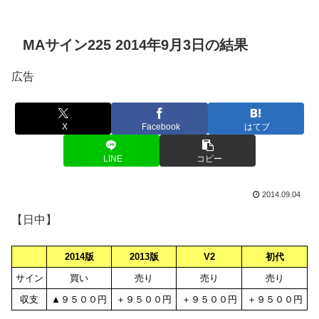
MAサイン225 2014年9月3日の結果
広告
X
Facebook
はてブ
LINE
コピー
2014.09.04
【日中】
2014版
2013版
V2
初代
サイン
買い
売り
売り
売り
収支
▲９５００円
＋９５００円
＋９５００円
＋９５００円