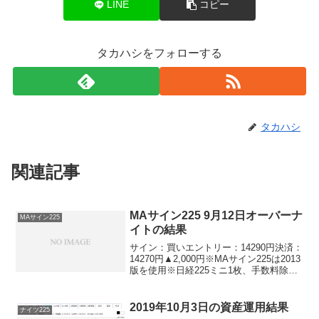
LINE
コピー
タカハシをフォローする
タカハシ
関連記事
MAサイン225 9月12日オーバーナ
MAサイン225
イトの結果
サイン：買いエントリー：14290円決済：
14270円▲2,000円※MAサイン225は2013
版を使用※日経225ミニ1枚、手数料除く
小さめの損失で終えることができまし
た。利益大きめ、損失小さめ、がいいで
すね。というより投資の基本だし。今...
2019年10月3日の資産運用結果
ナイツ225