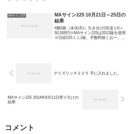
ちら★デイリー2018▲４０円★こちら★
ロングリッチ2018０円-ナイツ225-▲５...
MAサイン225 10月21日～25日の
MAサイン225
結果
4勝5敗（未決済1）引き分け0見送り0＋
50,500円※MAサイン225は2013版を使用
※日経225ミニ1枚、手数料除くおー、負
け越しで、プラス決済で終わりました。
損小利大ということですね。これが毎週
続けばいいですね。祈っておきますｗ
デイズリッチ２２５ 手に入れました。
MAサイン225 2014年8月11日寄り引けの
結果
コメント