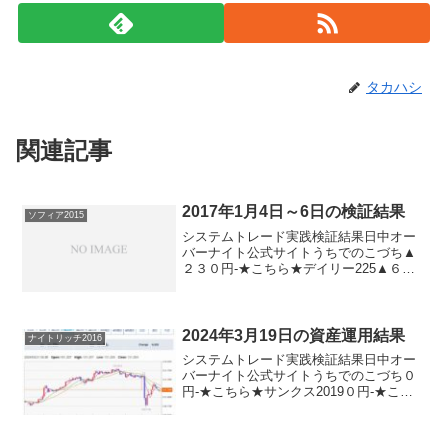
タカハシ
関連記事
2017年1月4日～6日の検証結果
ソフィア2015
システムトレード実践検証結果日中オー
バーナイト公式サイトうちでのこづち▲
２３０円-★こちら★デイリー225▲６２
０円ソフィア2015▲２３０円▲１３０円
ナイトリッチ2016-▲９０円★こちら★ナ
イトリッチ2016V2-＋５０円★こちら★
ザ・...
2024年3月19日の資産運用結果
ナイトリッチ2016
システムトレード実践検証結果日中オー
バーナイト公式サイトうちでのこづち０
円-★こちら★サンクス2019０円-★こち
ら★デイズリッチ2019▲２８０円-ロング
リッチ2019-▲８８０円ロングリッチ2018
＋２８０円-パターントレード2017０...