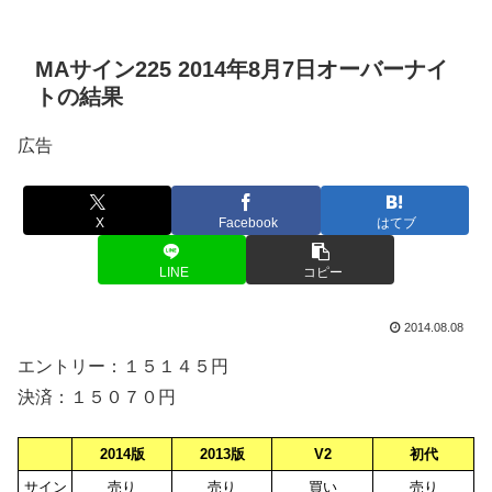
MAサイン225 2014年8月7日オーバーナイ
トの結果
広告
X
Facebook
はてブ
LINE
コピー
2014.08.08
エントリー：１５１４５円
決済：１５０７０円
2014版
2013版
V2
初代
サイン
売り
売り
買い
売り