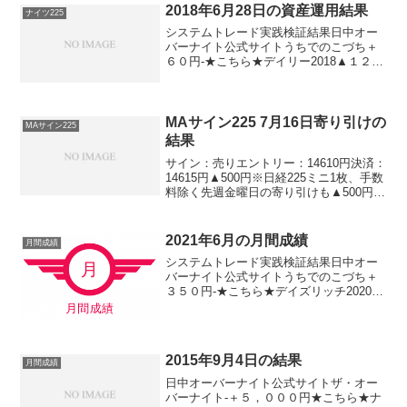
2018年6月28日の資産運用結果
ナイツ225
システムトレード実践検証結果日中オー
バーナイト公式サイトうちでのこづち＋
６０円-★こちら★デイリー2018▲１２０
円★こちら★ロングリッチ2018＋６０円-
★こちら★ナイツ225-▲３０円★こちら
★パターントレード2017０円-デイズリッ
チ...
MAサイン225 7月16日寄り引けの
MAサイン225
結果
サイン：売りエントリー：14610円決済：
14615円▲500円※日経225ミニ1枚、手数
料除く先週金曜日の寄り引けも▲500円で
した。これくらいの損失で終わりました
から。ラッキー、と言えます。今週も張
り切っていきましょ。
2021年6月の月間成績
月間成績
システムトレード実践検証結果日中オー
バーナイト公式サイトうちでのこづち＋
３５０円-★こちら★デイズリッチ2020▲
１９０円-★こちら★ナイツ2020-＋２２
０円★こちら★サンクス2019＋１，０３
０円-★こちら★デイズリッチ2019＋５９
０...
2015年9月4日の結果
月間成績
日中オーバーナイト公式サイトザ・オー
バーナイト-＋５，０００円★こちら★ナ