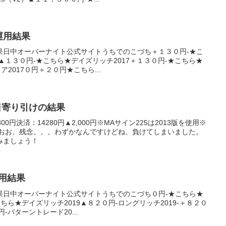
産運用結果
果日中オーバーナイト公式サイトうちでのこづち＋１３０円-★こ
▲１３０円-★こちら★デイズリッチ2017＋１３０円-★こちら★
2017０円＋２０円★こちら...
1日寄り引けの結果
0円決済：14280円▲2,000円※MAサイン225は2013版を使用※
くおお、残念。。。わずかなんですけどね、負けてしまいました。
みましょう！
運用結果
果日中オーバーナイト公式サイトうちでのこづち０円-★こちら★
こちら★デイズリッチ2019▲８２０円-ロングリッチ2019-＋８２０
-パターントレード20...