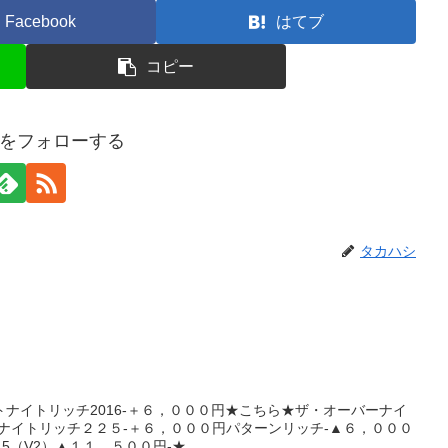
Facebook
はてブ
コピー
をフォローする
タカハシ
ナイトリッチ2016-＋６，０００円★こちら★ザ・オーバーナイ
ナイトリッチ２２５-＋６，０００円パターンリッチ-▲６，０００
（V2）▲１１，５００円-★...