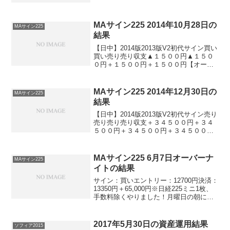
MAサイン２２５（２０１４版）▲３，５
００円＋１，５００円MAサイン２２５
（２０１３版）▲...
MAサイン225 2014年10月28日の
MAサイン225
結果
【日中】2014版2013版V2初代サイン買い
買い売り売り収支▲１５００円▲１５０
０円＋１５００円＋１５００円【オーバ
ーナイト】2014版2013版V2初代サイン買
い買い買い買い収支＋７０００円＋７０
００円＋７０００円＋７０００円※日経
MAサイン225 2014年12月30日の
MAサイン225
22...
結果
【日中】2014版2013版V2初代サイン売り
売り売り売り収支＋３４５００円＋３４
５００円＋３４５００円＋３４５００円
【オーバーナイト】2014版2013版V2初代
サイン買い買い買い買い収支▲２０００
円▲２０００円▲２０００円▲２０００
MAサイン225 6月7日オーバーナ
MAサイン225
円※...
イトの結果
サイン：買いエントリー：12700円決済：
13350円＋65,000円※日経225ミニ1枚、
手数料除くやりました！月曜日の朝にこ
の利益は嬉しすぎます。オーバーナイト
＋週末持ち越しって、こういうことがあ
るので、嬉しいです。でも、同じだけ逆
2017年5月30日の資産運用結果
ソフィア2015
に動...