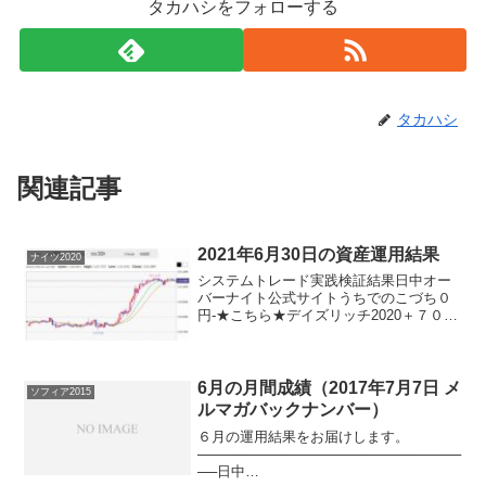
タカハシをフォローする
タカハシ
関連記事
2021年6月30日の資産運用結果
ナイツ2020
システムトレード実践検証結果日中オー
バーナイト公式サイトうちでのこづち０
円-★こちら★デイズリッチ2020＋７０
円-★こちら★ナイツ2020-▲９０円★こ
ちら★サンクス2019＋７０円-★こちら★
デイズリッチ2019▲７０円-ロングリッチ
2...
6月の月間成績（2017年7月7日 メ
ソフィア2015
ルマガバックナンバー）
６月の運用結果をお届けします。
───────────────────────────
──日中