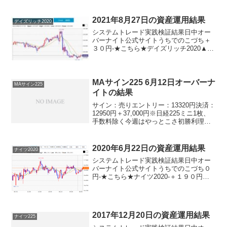
───────────────────────────
──うちでのこづち・・・・・・・・▲３
６０円パターントレード２０１７・・・
2021年8月27日の資産運用結果
デイズリッチ2020
＋１１０円（２７日～...
システムトレード実践検証結果日中オー
バーナイト公式サイトうちでのこづち＋
３０円-★こちら★デイズリッチ2020▲３
０円-★こちら★サンクス2019▲３０円-
★こちら★デイズリッチ2019＋３０円-ロ
ングリッチ2019-▲２５０円ロングリッ
チ...
MAサイン225 6月12日オーバーナ
MAサイン225
イトの結果
サイン：売りエントリー：13320円決済：
12950円＋37,000円※日経225ミニ1枚、
手数料除く今週はやっとこさ初勝利理で
す。けっこう大きく勝ってくれました。
ひと安心です。ですが！まだまだ損失が
大きい状況ですから。これからの巻き返
2020年6月22日の資産運用結果
ナイツ2020
しに...
システムトレード実践検証結果日中オー
バーナイト公式サイトうちでのこづち０
円-★こちら★ナイツ2020-＋１９０円★
こちら★デイリー2019V2＋３４０円デイ
リー2019＋３４０円サンクス2019０円-★
こちら★デイズリッチ2019▲４０円-...
2017年12月20日の資産運用結果
ナイツ225