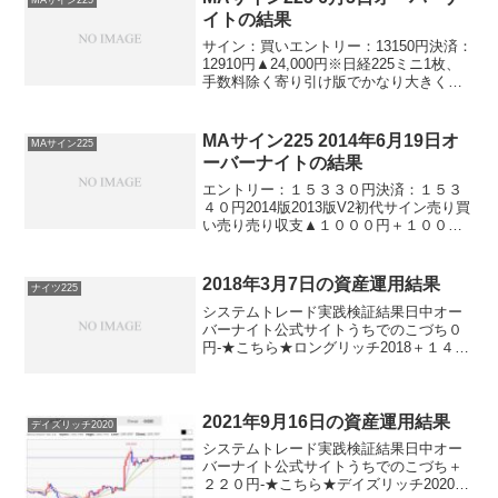
イトの結果
サイン：買いエントリー：13150円決済：
12910円▲24,000円※日経225ミニ1枚、
手数料除く寄り引け版でかなり大きく取
り返しましたが、オーバーナイトでまた
大敗。出入りが激しいですね。ほんと、
昨日の寄り引けでの快勝があって良かっ
MAサイン225 2014年6月19日オ
MAサイン225
た。...
ーバーナイトの結果
エントリー：１５３３０円決済：１５３
４０円2014版2013版V2初代サイン売り買
い売り売り収支▲１０００円＋１０００
円▲１０００円▲１０００円※日経225ミ
ニ1枚、手数料除くうーん、精度悪し。ま
ぁ、動かなかったのが救いです。そうい
2018年3月7日の資産運用結果
ナイツ225
う点では...
システムトレード実践検証結果日中オー
バーナイト公式サイトうちでのこづち０
円-★こちら★ロングリッチ2018＋１４０
円-★こちら★ナイツ225-▲２８０円★こ
ちら★パターントレード2017＋１４０円-
★こちら★デイズリッチ2017▲１４０
円-...
2021年9月16日の資産運用結果
デイズリッチ2020
システムトレード実践検証結果日中オー
バーナイト公式サイトうちでのこづち＋
２２０円-★こちら★デイズリッチ2020＋