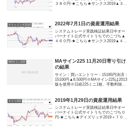
３８０円-★こちら★サンクス2019▲３８
０円-★こちら★デイズリッチ2019＋３８
０円-ロングリッチ2019-＋１９０円ロン
グリッチ2018▲３８０円-パターントレ
ー...
2022年7月1日の資産運用結果
ナイトリッチ2016
システムトレード実践検証結果日中オー
バーナイト公式サイトうちでのこづち▲
４６０円-★こちら★サンクス2019▲４６
０円-★こちら★デイズリッチ2019▲４６
０円-ロングリッチ2019-＋３００円ロン
グリッチ2018▲４６０円-パターントレ
ー...
MAサイン225 11月20日寄り引け
MAサイン225
の結果
サイン：買いエントリー：15185円決済：
15100円▲8,500円※MAサイン225は2013
版を使用※日経225ミニ1枚、手数料除く
おおー、残念ながら負けですね。。。ま
ぁ、こういうこともあります。仕方ない
です。気を取り直していきましょう...
2019年1月29日の資産運用結果
ナイツ225
システムトレード実践検証結果日中オー
バーナイト公式サイトうちでのこづち０
円-★こちら★デイズリッチ2019＋７０
円-★こちら★ロングリッチ2019-＋１０
０円★こちら★デイリー2018＋１４０円
★こちら★ロングリッチ2018▲７０円-ナ