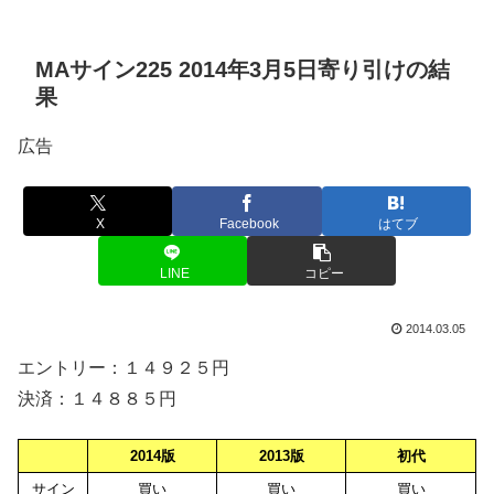
MAサイン225 2014年3月5日寄り引けの結
果
広告
X
Facebook
はてブ
LINE
コピー
2014.03.05
エントリー：１４９２５円
決済：１４８８５円
2014版
2013版
初代
サイン
買い
買い
買い