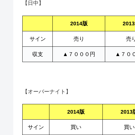
【日中】
2014版
201
サイン
売り
売
収支
▲７０００円
▲７０
【オーバーナイト】
2014版
2013
サイン
買い
買い