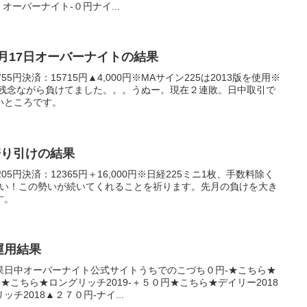
・オーバーナイト-０円ナイ...
年1月17日オーバーナイトの結果
5円決済：15715円▲4,000円※MAサイン225は2013版を使用※
く残念ながら負けてました。。。うぬー。現在２連敗。日中取引で
いところです。
日寄り引けの結果
5円決済：12365円＋16,000円※日経225ミニ1枚、手数料除く
しい！この勢いが続いてくれることを祈ります。先月の負けを大き
す。
産運用結果
果日中オーバーナイト公式サイトうちでのこづち０円-★こちら★
-★こちら★ロングリッチ2019-＋５０円★こちら★デイリー2018
チ2018▲２７０円-ナイ...