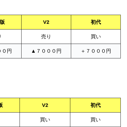
3版
V2
初代
り
売り
買い
００円
▲７０００円
＋７０００円
版
V2
初代
買い
買い