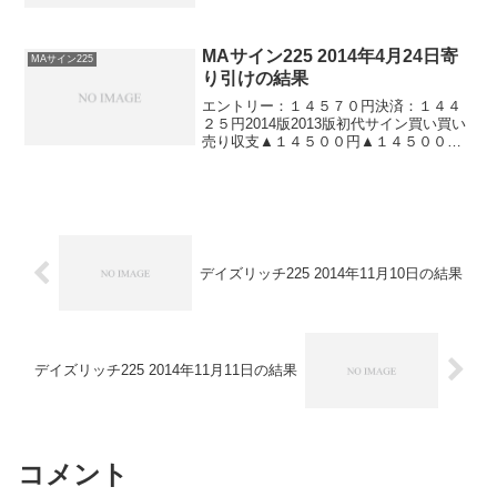
円-★こちら★デイリー225▲６０円ソフ
ィア2017▲１０円＋５０円★こちら★ソ
フィ...
MAサイン225 2014年4月24日寄
MAサイン225
り引けの結果
エントリー：１４５７０円決済：１４４
２５円2014版2013版初代サイン買い買い
売り収支▲１４５００円▲１４５００円
＋１４５００円※日経225ミニ1枚、手数
料除くあれだけ好調だった２０１４版が
２連敗。おおお。。。まぁ、これくらい
なら連敗も許...
デイズリッチ225 2014年11月10日の結果
デイズリッチ225 2014年11月11日の結果
コメント