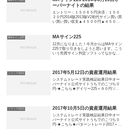
MAサイン225
ーバーナイトの結果
エントリー：１５０６５円決済：１５０
２０円2014版2013版V2初代サイン買い買
い買い買い収支▲４５００円▲４５００
円▲４５００円▲４５００円※日経225ミ
ニ1枚、手数料除くオーバーウィークで負
けるのは、なんとなく久しぶりのような
MAサイン225
MAサイン225
気がしま...
12月になりました！今月からはMAサイン
225で取り引きをしようと思います。こう
いう売買サイン判定ソフトってなかなか
いいものがないんですけど、これは良さ
そうですね。11月はかなり成績が悪かっ
たみたいですが。。。それまでの成績が
良すぎます。ち...
2017年5月12日の資産運用結果
ソフィア2015
システムトレード実践検証結果日中オー
バーナイト公式サイトうちでのこづち０
円-★こちら★デイリー225＋９０円ソフ
ィア2017▲２０円▲１１０円★こちら★
ソフィア2015▲２０円▲１１０円ナイト
リッチ2016V2-▲９０円ナイトリッチ
2016...
2017年10月5日の資産運用結果
ソフィア2015
システムトレード実践検証結果日中オー
バーナイト公式サイトうちでのこづち０
円-★こちら★パターントレード2017＋１
０円-★こちら★デイズリッチ2017▲１０