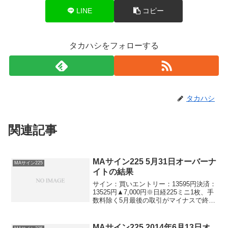
LINE
コピー
タカハシをフォローする
タカハシ
関連記事
MAサイン225 5月31日オーバーナ
MAサイン225
イトの結果
サイン：買いエントリー：13595円決済：
13525円▲7,000円※日経225ミニ1枚、手
数料除く5月最後の取引がマイナスで終わ
りました。残念です。が、今日から6月の
取引がスタートです。張り切って行きま
しょう！
MAサイン225 2014年6月13日オ