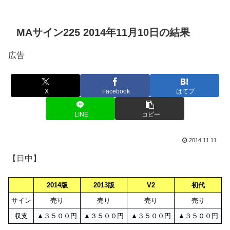
MAサイン225 2014年11月10日の結果
広告
X
Facebook
はてブ
LINE
コピー
2014.11.11
【日中】
2014版
2013版
V2
初代
サイン
売り
売り
売り
売り
収支
▲３５００円
▲３５００円
▲３５００円
▲３５００円