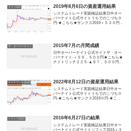
2019年8月6日の資産運用結果
ナイツ225
システムトレード実践検証結果日中オー
バーナイト公式サイトうちでのこづち０
円-★こちら★サンクス2019＋５３０円-
★こちら★デイズリッチ2019▲５３０円-
★こちら★ロングリッチ2019-▲６０円★
こちら★デイリー2018▲５１０円ロング
リ...
2015年7月の月間成績
ザ・オーバーナイト
日中オーバーナイト公式サイトザ・オー
バーナイト-＋５９，５００円★こちら★
ナイトリッチ２２５-▲９７，５００円パ
ターンリッチ-▲１６９，５００円★こち
ら★デイズリッチ2015▲４８，５００円-
★こちら★五億導＋８１，５００円-★こ
ちら★デイ...
2022年8月12日の資産運用結果
ナイトリッチ2016
システムトレード実践検証結果日中オー
バーナイト公式サイトうちでのこづち０
円-★こちら★サンクス2019０円-★こち
ら★デイズリッチ2019＋４２０円-ロング
リッチ2019-＋１３０円ロングリッチ
2018▲４２０円-パターントレード2017
０...
2016年6月27日の結果
ソフィア2015
システムトレード実践検証結果日中オー
バーナイト公式サイトソフィア2015＋２