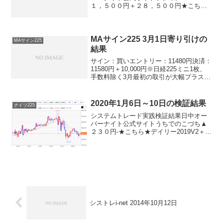
１，５００円＋２８，５００円★こちら
★ナイトリッチ2016-＋２９，５００円★
こちら★ナイトリッチ2016V2-＋２９，５
００円★こちら★ザ・オーバーナイト-＋
２９...
MAサイン225 3月1日寄り引けの
MAサイン225
結果
サイン：買いエントリー：11480円決済：
11580円＋10,000円※日経225ミニ1枚、
手数料除く3月最初の取引が大幅プラスで
決済。幸先いいですね。この調子
で。。。とはなかなか難しいでしょう
が、連敗せずに稼いでいって欲しいです
2020年1月6日～10日の検証結果
ナイツ225
ね。
システムトレード実践検証結果日中オー
バーナイト公式サイトうちでのこづち▲
２３０円-★こちら★デイリー2019V2＋３
８０円★こちら★デイリー2019＋４００
円★こちら★サンクス2019＋１６０円-★
こちら★デイズリッチ2019▲２０円-ロ
ン...
シストレi-net 2014年10月12日