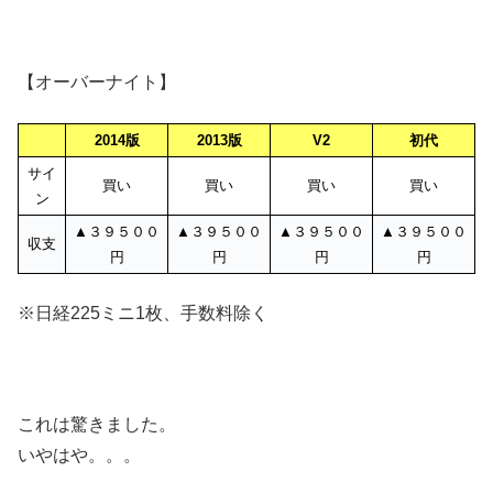
【オーバーナイト】
2014版
2013版
V2
初代
サイ
買い
買い
買い
買い
ン
▲３９５００
▲３９５００
▲３９５００
▲３９５００
収支
円
円
円
円
※日経225ミニ1枚、手数料除く
これは驚きました。
いやはや。。。