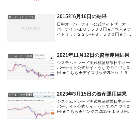
円-★こちら★デイズリッチ2019＋１，１
９０円-ロングリッチ2019-＋３７０円ロ...
2015年6月16日の結果
ザ・オーバーナイト
日中オーバーナイト公式サイトザ・オー
バーナイト-▲８，５００円★こちら★ナ
イトリッチ２２５-＋８，５００円★こち
ら★五億導▲８，０００円-★こちら★デ
イズリッチ２２５＋８，０００円-MAサ
イン２２５（２０１４版）＋８，０００
円＋８，５００円...
2021年11月12日の資産運用結果
デイズリッチ2020
システムトレード実践検証結果日中オー
バーナイト公式サイトうちでのこづち０
円-★こちら★デイズリッチ2020＋１６０
円-★こちら★サンクス2019＋１６０円-
★こちら★デイズリッチ2019▲１６０円-
ロングリッチ2019-▲１６０円ロングリ
ッ...
2023年3月15日の資産運用結果
ナイトリッチ2016
システムトレード実践検証結果日中オー
バーナイト公式サイトうちでのこづち０
円-★こちら★サンクス2019＋１９０円-
★こちら★デイズリッチ2019▲１９０円-
ロングリッチ2019-＋５５０円ロングリッ
チ2018▲１９０円-パターントレード20...