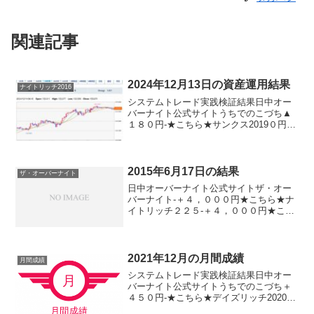
関連記事
2024年12月13日の資産運用結果
ナイトリッチ2016
システムトレード実践検証結果日中オー
バーナイト公式サイトうちでのこづち▲
１８０円-★こちら★サンクス2019０円-
★こちら★デイズリッチ2019＋１８０円-
ロングリッチ2019-▲１１０円ロングリッ
チ2018▲１８０円-パターントレード20...
2015年6月17日の結果
ザ・オーバーナイト
日中オーバーナイト公式サイトザ・オー
バーナイト-＋４，０００円★こちら★ナ
イトリッチ２２５-＋４，０００円★こち
ら★五億導＋５，５００円-★こちら★デ
イズリッチ２２５▲５，５００円-MAサ
イン２２５（２０１４版）＋５，５００
円▲４，０００円...
2021年12月の月間成績
月間成績
システムトレード実践検証結果日中オー
バーナイト公式サイトうちでのこづち＋
４５０円-★こちら★デイズリッチ2020＋
４９０円-★こちら★サンクス2019▲９０