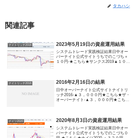
タカハシ
関連記事
2023年5月19日の資産運用結果
ナイトリッチ2016
システムトレード実践検証結果日中オー
バーナイト公式サイトうちでのこづち＋
１０円-★こちら★サンクス2019▲１０
円-★こちら★デイズリッチ2019▲１０
円-ロングリッチ2019-▲１４０円ロング
リッチ2018＋１０円-パターントレード
201...
2016年2月16日の結果
ナイトリッチ2016
日中オーバーナイト公式サイトナイトリ
ッチ2016-▲３，０００円★こちら★ザ・
オーバーナイト-▲３，０００円★こちら
★ナイトリッチ２２５-＋３，０００円パ
ターンリッチ-▲３，０００円★こちら★
デイズリッチ2015（V2）▲１８，５００
円-★...
2020年8月3日の資産運用結果
ナイツ2020
システムトレード実践検証結果日中オー
バーナイト公式サイトうちでのこづち０
円-★こちら★ナイツ2020-＋３２０円★