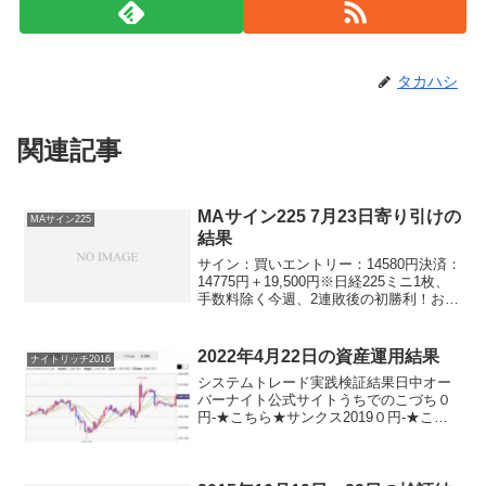
タカハシ
関連記事
MAサイン225 7月23日寄り引けの
MAサイン225
結果
サイン：買いエントリー：14580円決済：
14775円＋19,500円※日経225ミニ1枚、
手数料除く今週、2連敗後の初勝利！おめ
でとうございます！ちょっとまだマイナ
スですけど、これなら時間の問題。と思
っておきましょう。買いで勝てると、日
2022年4月22日の資産運用結果
ナイトリッチ2016
本...
システムトレード実践検証結果日中オー
バーナイト公式サイトうちでのこづち０
円-★こちら★サンクス2019０円-★こち
ら★デイズリッチ2019０円-ロングリッチ
2019-＋４８０円ロングリッチ2018０円-
パターントレード2017０円-デイリー...