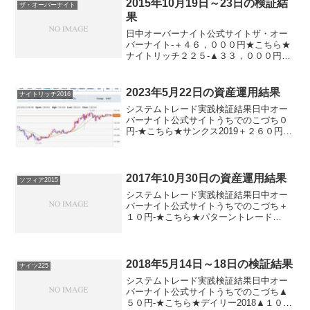
2015年10月19日～23日の検証結
ザ・オーバーナイト
果
日中オーバーナイト公式サイトザ・オー
バーナイト-＋４６，０００円★こちら★
ナイトリッチ２２５-▲３３，０００円パ
ターンリッチ-▲５４，０００円★こちら
★デイズリッチ2015（V2）＋１６，５０
０円-★こちら★デイズリッチ2015▲３
2023年5月22日の資産運用結果
ナイトリッチ2016
５，５０...
システムトレード実践検証結果日中オー
バーナイト公式サイトうちでのこづち０
円-★こちら★サンクス2019＋２６０円-
★こちら★デイズリッチ2019＋２６０円-
ロングリッチ2019-＋２１０円ロングリッ
チ2018＋２６０円-パターントレード20...
2017年10月30日の資産運用結果
ソフィア2015
システムトレード実践検証結果日中オー
バーナイト公式サイトうちでのこづち＋
１０円-★こちら★パターントレード
2017▲１０円-★こちら★デイズリッチ
2017▲１０円-★こちら★デイリー225▲
１２０円ソフィア2017＋１０円＋１１０
円★こちら...
2018年5月14日～18日の検証結果
ナイツ225
システムトレード実践検証結果日中オー
バーナイト公式サイトうちでのこづち▲
５０円-★こちら★デイリー2018▲１００