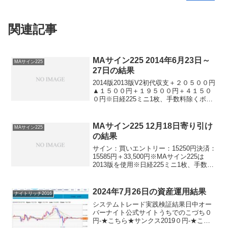
関連記事
MAサイン225 2014年6月23日～
MAサイン225
27日の結果
2014版2013版V2初代収支＋２０５００円
▲１５００円＋１９５００円＋４１５０
０円※日経225ミニ1枚、手数料除くボラ
ティリティが低いと思っていた今週でし
たが。なんと稼ぎ出すシステムは稼いで
いますね。初代が４万円超え。すげー(゜
MAサイン225 12月18日寄り引け
MAサイン225
o゜;確...
の結果
サイン：買いエントリー：15250円決済：
15585円＋33,500円※MAサイン225は
2013版を使用※日経225ミニ1枚、手数料
除くおおおおお。。。高額のプラスとな
りました。これは、嬉しすぎて♪感謝の気
持ち、いっぱいです！※下書きだけ...
2024年7月26日の資産運用結果
ナイトリッチ2016
システムトレード実践検証結果日中オー
バーナイト公式サイトうちでのこづち０
円-★こちら★サンクス2019０円-★こち