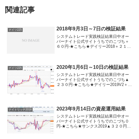
関連記事
2018年9月3日～7日の検証結果
ナイツ225
システムトレード実践検証結果日中オー
バーナイト公式サイトうちでのこづち＋
６０円-★こちら★デイリー2018＋２１０
円★こちら★ロングリッチ2018▲３００
円-★こちら★ナイツ225-＋２０円★こち
ら★パターントレード2017＋２０円-デイ
ズ...
2020年1月6日～10日の検証結果
ナイツ225
システムトレード実践検証結果日中オー
バーナイト公式サイトうちでのこづち▲
２３０円-★こちら★デイリー2019V2＋３
８０円★こちら★デイリー2019＋４００
円★こちら★サンクス2019＋１６０円-★
こちら★デイズリッチ2019▲２０円-ロ
ン...
2023年9月14日の資産運用結果
ナイトリッチ2016
システムトレード実践検証結果日中オー
バーナイト公式サイトうちでのこづち０
円-★こちら★サンクス2019▲３２０円-
★こちら★デイズリッチ2019＋３２０円-
ロングリッチ2019-＋２７０円ロングリッ