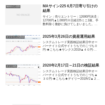
チ2018▲３２０円-パターントレード20...
MAサイン225 6月7日寄り引けの
MAサイン225
結果
サイン：売りエントリー：12690円決済：
12700円▲1,000円※日経225ミニ1枚、手
数料除く微妙に負けてしまいました。残
念です。ですが、負け幅が小さくてあり
がたいです。ということは方向感が定ま
らない相場ってことなんですかね。今夜
2025年3月26日の資産運用結果
ナイトリッチ2016
はア...
システムトレード実践検証結果日中オー
バーナイト公式サイトうちでのこづち０
円-★こちら★サンクス2019▲４０円-★
こちら★デイズリッチ2019▲４０円-ロン
グリッチ2019-＋３８０円ロングリッチ
2018▲４０円-パターントレード2017▲...
2020年2月17日～21日の検証結果
ナイツ225
システムトレード実践検証結果日中オー
バーナイト公式サイトうちでのこづち▲
３０円-★こちら★デイリー2019V2▲２９
０円★こちら★デイリー2019▲１９０円
★こちら★サンクス2019▲１８０円-★こ
ちら★デイズリッチ2019＋２６０円-ロ
ン...