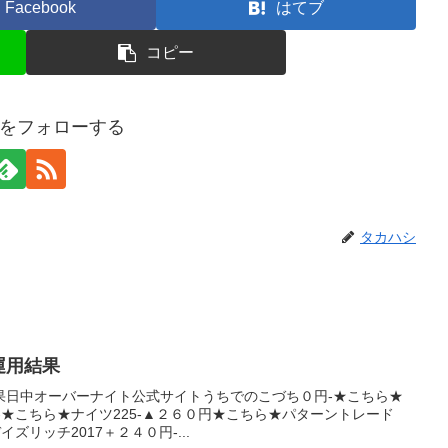
Facebook
はてブ
コピー
をフォローする
タカハシ
産運用結果
果日中オーバーナイト公式サイトうちでのこづち０円-★こちら★
円-★こちら★ナイツ225-▲２６０円★こちら★パターントレード
イズリッチ2017＋２４０円-...