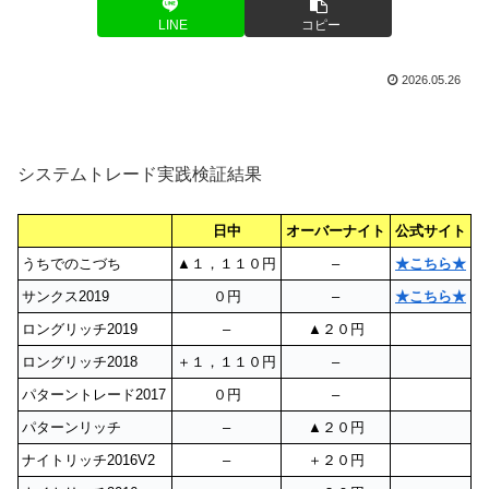
LINE
コピー
2026.05.26
システムトレード実践検証結果
日中
オーバーナイト
公式サイト
うちでのこづち
▲１，１１０円
–
★こちら★
サンクス2019
０円
–
★こちら★
ロングリッチ2019
–
▲２０円
ロングリッチ2018
＋１，１１０円
–
パターントレード2017
０円
–
パターンリッチ
–
▲２０円
ナイトリッチ2016V2
–
＋２０円