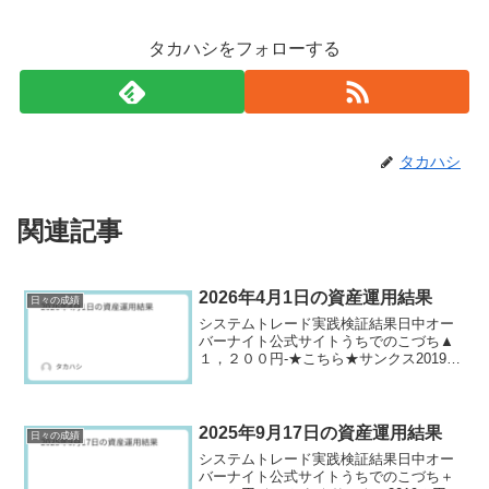
タカハシをフォローする
タカハシ
関連記事
2026年4月1日の資産運用結果
日々の成績
システムトレード実践検証結果日中オー
バーナイト公式サイトうちでのこづち▲
１，２００円-★こちら★サンクス2019０
円-★こちら★ロングリッチ2019-＋４０
０円ロングリッチ2018▲１，２００円-パ
ターントレード2017＋１，２００円-パ
タ...
2025年9月17日の資産運用結果
日々の成績
システムトレード実践検証結果日中オー
バーナイト公式サイトうちでのこづち＋