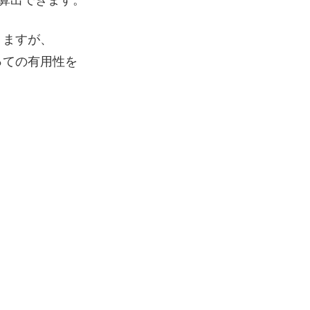
算出できます。
りますが、
っての有用性を
。