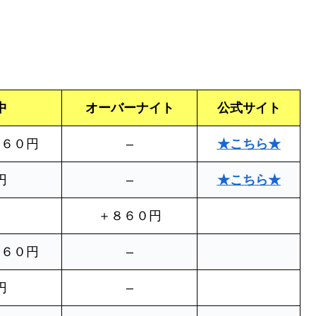
中
オーバーナイト
公式サイト
２６０円
–
★こちら★
円
–
★こちら★
＋８６０円
２６０円
–
円
–