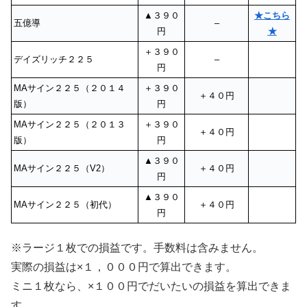
▲３９０
★こちら
五億導
–
円
★
＋３９０
デイズリッチ２２５
–
円
MAサイン２２５（２０１４
＋３９０
＋４０円
版）
円
MAサイン２２５（２０１３
＋３９０
＋４０円
版）
円
▲３９０
MAサイン２２５（V2）
＋４０円
円
▲３９０
MAサイン２２５（初代）
＋４０円
円
※ラージ１枚での損益です。手数料は含みません。
実際の損益は×１，０００円で算出できます。
ミニ１枚なら、×１００円でだいたいの損益を算出できま
す。