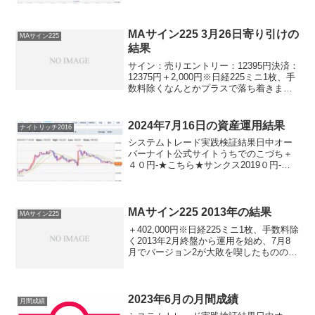
リッチ2019-▲３００円ロングリッチ2018
＋２００円-パターントレード2017▲...
MAサイン225 3月26日寄り引けの
MAサイン225
結果
サイン：売りエントリー：12395円決済：
12375円＋2,000円※日経225ミニ1枚、手
数料除くなんとかプラスで落ち着きまし
た。あと今月の取引チャンスは7回。なん
とかこの7回で、少しずつでも利益を伸ば
して欲しいですね。期待しましょう。
2024年7月16日の資産運用結果
ナイトリッチ2016
システムトレード実践検証結果日中オー
バーナイト公式サイトうちでのこづち＋
４０円-★こちら★サンクス2019０円-★
こちら★デイズリッチ2019▲４０円-ロン
グリッチ2019-＋３６０円ロングリッチ
2018▲４０円-パターントレード2017０...
MAサイン225 2013年の結果
MAサイン225
＋402,000円※日経225ミニ1枚、手数料除
く2013年2月終盤から運用を始め、7月8
月でバージョン2が大敗を喫したものの。
その後、2013版が好調で、結局、大きく
プラスを出すことができました♪感謝、感
謝です。2014年はこれを超える利...
2023年6月の月間成績
月間成績