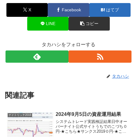
X
Facebook
はてブ
LINE
コピー
タカハシをフォローする
タカハシ
関連記事
2024年9月5日の資産運用結果
ナイトリッチ2016
システムトレード実践検証結果日中オー
バーナイト公式サイトうちでのこづち０
円-★こちら★サンクス2019０円-★こち
ら★デイズリッチ2019▲２００円-ロング