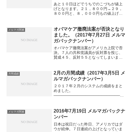
あと１０日ほどでうちでのこづちが値上
げとなります。２１，８００円→２９，
８００円と、８，０００円もの値上げと
なります。一発逆転はないものの、じわ
じわとプラスを重ねていけるように設計
しています。ぜひぜひお早めにどうぞ！
オバマケア撤廃法案が否決となり
メルマガ関連
★３月３１日まで特価タカ...
ました。（2017年7月27日 メルマ
ガバックナンバー）
オバマケア撤廃法案がアメリカ上院で否
決。７人の共和党議員が反対票を投じ、
賛成４５、反対５５となってしまいまし
た。うーん、トランプ大統領。もう少し
やれる人だと、勝手に思ってたんですけ
ど、思っていた以上にボロボロですね。
2月の月間成績（2017年3月5日 メ
月間成績
まだヒラリー・クリントン...
ルマガバックナンバー）
２０１７年２月のシステムの成績をまと
めました。
───────────────────────────
──日中
───────────────────────────
──うちでのこづち・・・・・・・・＋１
2016年7月19日 メルマガバックナ
メルマガ関連
６０円デイリー２２５（標準）・・・・
ンバー
＋１...
日本は祝日だった昨日、アメリカではダ
ウが続伸。７日連続の上げとなっていま