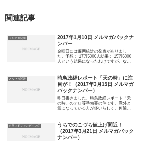
関連記事
2017年1月10日 メルマガバックナ
メルマガ関連
ンバー
金曜日には雇用統計の発表がありまし
た。予想： 17万5000人結果： 15万6000
人という結果になったわけですが、なぜ
か円安が進行。新聞とかでは、『アメリ
カ景気の底堅さを示した』みたいな適当
な言葉が踊っていました。いやいや、本
時鳥政経レポート「天の時」に注
メルマガ関連
当に適当だな...
目が！（2017年3月15日 メルマガ
バックナンバー）
昨日書きました、時鳥政経レポート「天
の時」のテロ等準備罪の件です。意外と
気になっている方が多いらしく、何通も
お問い合わせをいただきました。自由な
情報発信ができなくなる可能性があると
か、無実でも逮捕されて社会的に抹殺さ
うちでのこづち値上げ間近！
クラウドファンディング
れるとか。かなり確率が低...
（2017年3月21日 メルマガバック
ナンバー）