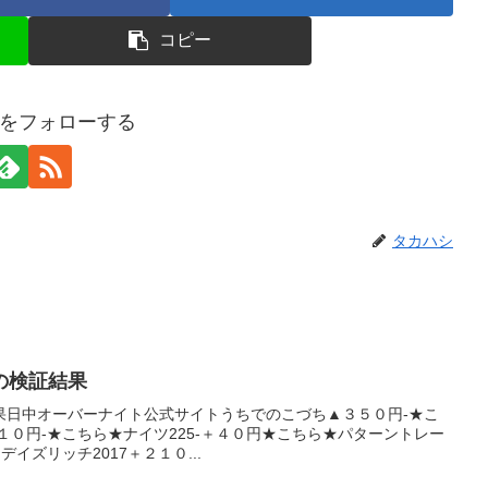
コピー
をフォローする
タカハシ
日の検証結果
果日中オーバーナイト公式サイトうちでのこづち▲３５０円-★こ
８１０円-★こちら★ナイツ225-＋４０円★こちら★パターントレー
デイズリッチ2017＋２１０...