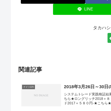
LINE
タカハシ
関連記事
2018年3月26日～30
ナイツ225
システムトレード実践検証結
ちら★ロングリッチ2018＋
ド2017＋５８０円-★こちら★