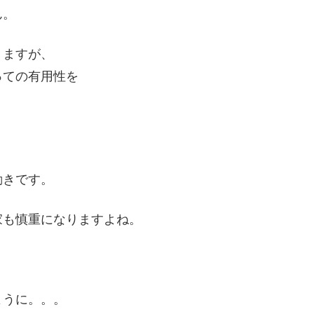
ん。
りますが、
っての有用性を
動きです。
家も慎重になりますよね。
ように。。。