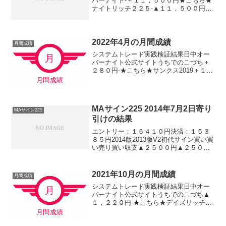
バーナイト-＋１１，５００円★こちら★
ナイトリッチ２２５-▲１１，５００円★
こちら★デイズリッチ２２５▲３７，５
００円-MAサイン２２５（２０１４版）
＋３７，５００円▲１１，５００円MAサ
イン２２５（２０...
2022年4月の月間成績
月間成績
システムトレード実践検証結果日中オー
バーナイト公式サイトうちでのこづち＋
２８０円-★こちら★サンクス2019＋１，
０７０円-★こちら★デイズリッチ2019＋
１，７６０円-ロングリッチ2019-＋１，
０２０円ロングリッチ2018＋２８０円-
パ...
MAサイン225 2014年7月2日寄り
MAサイン225
引けの結果
エントリー：１５４１０円決済：１５３
８５円2014版2013版V2初代サイン買い買
い売り買い収支▲２５００円▲２５００
円＋２５００円▲２５００円※日経225ミ
ニ1枚、手数料除くおお、小幅の負けで良
かったです。約定当時はプラスだったん
2021年10月の月間成績
月間成績
ですけど...
システムトレード実践検証結果日中オー
バーナイト公式サイトうちでのこづち▲
１，２２０円-★こちら★デイズリッチ
2020▲６９０円-★こちら★サンクス
2019▲６４０円-★こちら★デイズリッチ