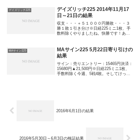
2019▲２，０７０円-ロングリッチ2019-
▲５８...
デイズリッチ225 2014年11月17
デイズリッチ225
日～21日の結果
収支・・・＋５１０００円勝敗・・・３
勝１敗１引き分け※日経225ミニ1枚、手
数料除くやりましたね。快勝です！あり
がとうございますm(_ _)mこれくらい行く
と気持ちいいですねっ！
MAサイン225 5月22日寄り引けの
MAサイン225
結果
サイン：売りエントリー：15465円決済：
15680円▲21,500円※日経225ミニ1枚、
手数料除く今週、5戦4敗。そしてけっこ
う負けが大きい。。。売りで負けている
ので。。。ということは、日本経済が良
くなっているってことですかね。それは
そ...
2016年6月1日の結果
2016年5月30日～6月3日の検証結果