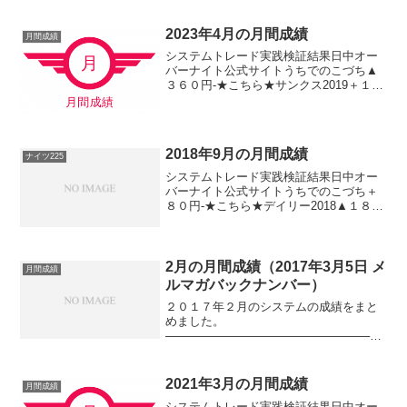
──うちでのこづち・・・・・・・・＋６
０円ロングリッチ２０１８・・・・・▲
６６０円パターントレ...
2023年4月の月間成績
月間成績
システムトレード実践検証結果日中オー
バーナイト公式サイトうちでのこづち▲
３６０円-★こちら★サンクス2019＋１８
０円-★こちら★デイズリッチ2019▲５０
円-ロングリッチ2019-＋３７０円ロング
リッチ2018▲１５０円-パターントレー
ド...
2018年9月の月間成績
ナイツ225
システムトレード実践検証結果日中オー
バーナイト公式サイトうちでのこづち＋
８０円-★こちら★デイリー2018▲１８０
円★こちら★ロングリッチ2018＋１００
円-★こちら★ナイツ225-＋１５０円★こ
ちら★パターントレード2017＋１１０円-
デ...
2月の月間成績（2017年3月5日 メ
月間成績
ルマガバックナンバー）
２０１７年２月のシステムの成績をまと
めました。
───────────────────────────
──日中
───────────────────────────
──うちでのこづち・・・・・・・・＋１
2021年3月の月間成績
月間成績
６０円デイリー２２５（標準）・・・・
システムトレード実践検証結果日中オー