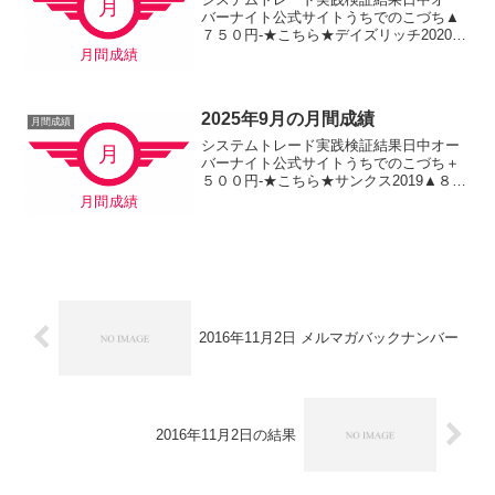
＋１...
バーナイト公式サイトうちでのこづち▲
７５０円-★こちら★デイズリッチ2020▲
１４０円-★こちら★ナイツ2020-＋７６
０円★こちら★デイリー2019V2▲３１０
円デイリー2019▲１，５７０円サンクス
2...
2025年9月の月間成績
月間成績
システムトレード実践検証結果日中オー
バーナイト公式サイトうちでのこづち＋
５００円-★こちら★サンクス2019▲８２
０円-★こちら★デイズリッチ2019▲６７
０円-ロングリッチ2019-▲１，６３０円
ロングリッチ2018＋１，０９０円-パタ
ー...
2016年11月2日 メルマガバックナンバー
2016年11月2日の結果