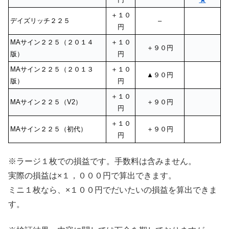
＋１０
デイズリッチ２２５
–
円
MAサイン２２５（２０１４
＋１０
＋９０円
版）
円
MAサイン２２５（２０１３
＋１０
▲９０円
版）
円
＋１０
MAサイン２２５（V2）
＋９０円
円
＋１０
MAサイン２２５（初代）
＋９０円
円
※ラージ１枚での損益です。手数料は含みません。
実際の損益は×１，０００円で算出できます。
ミニ１枚なら、×１００円でだいたいの損益を算出できま
す。