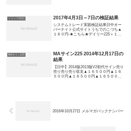
フィア2017＋４０円▲９０円★こちら★
ソフィア2015＋４０円▲９０円ナイトリ
ッチ2016V2-▲１４０円ナイトリッチ
2016...
2017年4月3日～7日の検証結果
ソフィア2015
システムトレード実践検証結果日中オー
バーナイト公式サイトうちでのこづち▲
１６０円-★こちら★デイリー225＋１０
０円ソフィア2017▲１２０円＋２０円★
こちら★ソフィア2015＋６０円▲２４０
円ナイトリッチ2016V2-▲５０円ナイトリ
ッチ...
MAサイン225 2014年12月17日の
MAサイン225
結果
【日中】2014版2013版V2初代サイン売り
売り売り売り収支▲１６５００円▲１６
５００円▲１６５００円▲１６５００円
【オーバーナイト】2014版2013版V2初代
サイン買い買い売り売り収支＋３６５０
０円＋３６５００円▲３６５００円▲３
６５...
2016年10月27日 メルマガバックナンバー