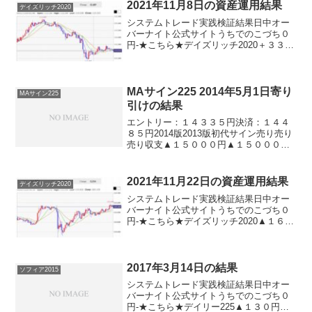
2021年11月8日の資産運用結果
デイズリッチ2020
システムトレード実践検証結果日中オー
バーナイト公式サイトうちでのこづち０
円-★こちら★デイズリッチ2020＋３３０
円-★こちら★サンクス2019＋３３０円-
★こちら★デイズリッチ2019＋３３０円-
ロングリッチ2019-＋２２０円ロングリ
ッ...
MAサイン225 2014年5月1日寄り
MAサイン225
引けの結果
エントリー：１４３３５円決済：１４４
８５円2014版2013版初代サイン売り売り
売り収支▲１５０００円▲１５０００円
▲１５０００円※日経225ミニ1枚、手数
料除くあらら。。。５月最初の取引がマ
イナス。しかも全システム！おおー。
2021年11月22日の資産運用結果
デイズリッチ2020
ま、よくある一...
システムトレード実践検証結果日中オー
バーナイト公式サイトうちでのこづち０
円-★こちら★デイズリッチ2020▲１６０
円-★こちら★サンクス2019＋１６０円-
★こちら★デイズリッチ2019＋１６０円-
ロングリッチ2019-＋１５０円ロングリ
ッ...
2017年3月14日の結果
ソフィア2015
システムトレード実践検証結果日中オー
バーナイト公式サイトうちでのこづち０
円-★こちら★デイリー225▲１３０円ソ