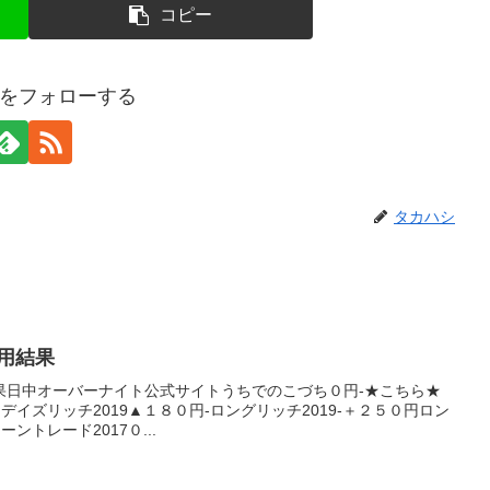
コピー
をフォローする
タカハシ
運用結果
果日中オーバーナイト公式サイトうちでのこづち０円-★こちら★
★デイズリッチ2019▲１８０円-ロングリッチ2019-＋２５０円ロン
ントレード2017０...