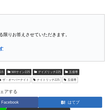
る限りお答えさせていただきます。
す
15
MAサイン225
デイズリッチ225
五億導
ザ・オーバーナイト
ナイトリッチ225
五億導
ェアする
Facebook
はてブ