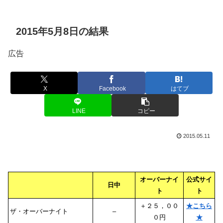
2015年5月8日の結果
広告
X
Facebook
はてブ
LINE
コピー
2015.05.11
オーバーナイ
公式サイ
日中
ト
ト
＋２５，００
★こちら
ザ・オーバーナイト
–
０円
★