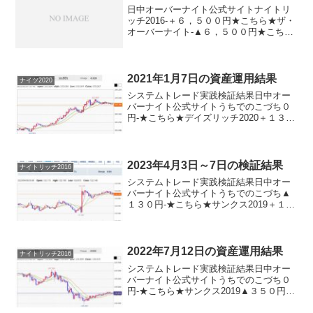
日中オーバーナイト公式サイトナイトリ
ッチ2016-＋６，５００円★こちら★ザ・
オーバーナイト-▲６，５００円★こちら
★ナイトリッチ２２５-＋６，５００円パ
ターンリッチ-＋６，５００円★こちら★
デイズリッチ2015（V2）＋１３，０００
円-★...
2021年1月7日の資産運用結果
ナイツ2020
システムトレード実践検証結果日中オー
バーナイト公式サイトうちでのこづち０
円-★こちら★デイズリッチ2020＋１３０
円-★こちら★ナイツ2020-▲１１０円★
こちら★デイリー2019V2＋３３０円デイ
リー2019＋３３０円サンクス2019▲１...
2023年4月3日～7日の検証結果
ナイトリッチ2016
システムトレード実践検証結果日中オー
バーナイト公式サイトうちでのこづち▲
１３０円-★こちら★サンクス2019＋１４
０円-★こちら★デイズリッチ2019▲２５
０円-ロングリッチ2019-＋５０円ロング
リッチ2018▲５３０円-パターントレー
ド...
2022年7月12日の資産運用結果
ナイトリッチ2016
システムトレード実践検証結果日中オー
バーナイト公式サイトうちでのこづち０
円-★こちら★サンクス2019▲３５０円-
★こちら★デイズリッチ2019▲３５０円-