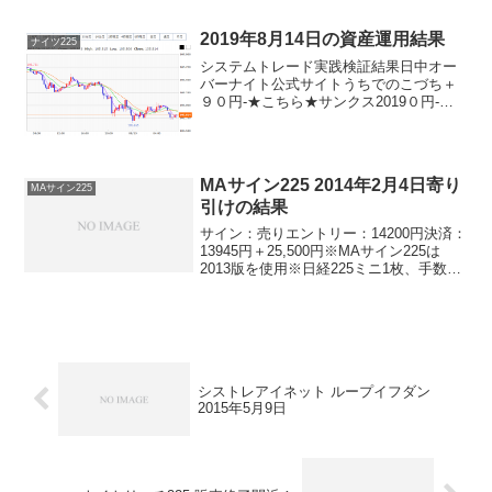
ロングリッチ2019-▲１４０円ロングリッ
チ2018▲３５０円-パターントレード20...
2019年8月14日の資産運用結果
ナイツ225
システムトレード実践検証結果日中オー
バーナイト公式サイトうちでのこづち＋
９０円-★こちら★サンクス2019０円-★
こちら★デイズリッチ2019▲９０円-★こ
ちら★ロングリッチ2019-▲３６０円★こ
ちら★デイリー2018＋４９０円ロングリ
ッ...
MAサイン225 2014年2月4日寄り
MAサイン225
引けの結果
サイン：売りエントリー：14200円決済：
13945円＋25,500円※MAサイン225は
2013版を使用※日経225ミニ1枚、手数料
除くうわー。下がりましたねー。まぁ、
利益が出たんでいいんですけどね。最近
の下げは激しすぎますね。。。
シストレアイネット ループイフダン
2015年5月9日