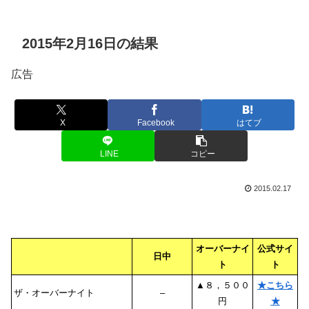
2015年2月16日の結果
広告
X
Facebook
はてブ
LINE
コピー
2015.02.17
オーバーナイ
公式サイ
日中
ト
ト
▲８，５００
★こちら
ザ・オーバーナイト
–
円
★