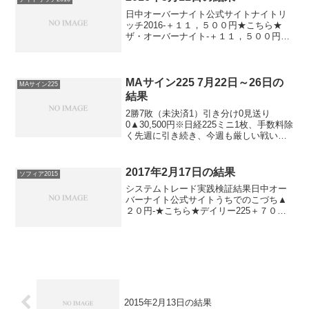
円-...
日中オーバーナイト公式サイトナイトリ
ッチ2016-＋１１，５００円★こちら★
ザ・オーバーナイト-＋１１，５００円★
こちら★ナイトリッチ２２５-▲１１，５
００円パターンリッチ-＋１１，５００円
★こちら★デイズリッチ2015（V2）▲１
６，００...
MAサイン225 7月22日～26日の
MAサイン225
結果
2勝7敗（未決済1）引き分け0見送り
0▲30,500円※日経225ミニ1枚、手数料除
く先週に引き続き、今週も厳しい戦いで
した。今月はちょっとあれですねぇ。来
週はしっかり復活してほしい。切にそう
思います。実力はありますからね。さ
2017年2月17日の結果
ソフィア2015
て、欧米の投資...
システムトレード実践検証結果日中オー
バーナイト公式サイトうちでのこづち▲
２０円-★こちら★デイリー225＋７０円
ソフィア2015＋２０円▲５０円ナイトリ
ッチ2016-＋４０円★こちら★ナイトリッ
チ2016V2-▲４０円★こちら★ザ・オーバ
ー...
2015年2月13日の結果