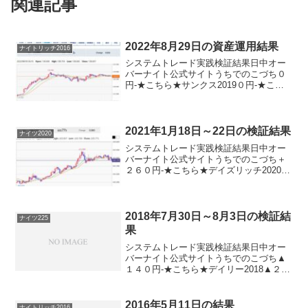
関連記事
2022年8月29日の資産運用結果
ナイトリッチ2016
システムトレード実践検証結果日中オー
バーナイト公式サイトうちでのこづち０
円-★こちら★サンクス2019０円-★こち
ら★デイズリッチ2019▲４０円-ロングリ
ッチ2019-▲１２０円ロングリッチ2018▲
４０円-パターントレード2017０円-...
2021年1月18日～22日の検証結果
ナイツ2020
システムトレード実践検証結果日中オー
バーナイト公式サイトうちでのこづち＋
２６０円-★こちら★デイズリッチ2020▲
１２０円-★こちら★ナイツ2020-▲３３
０円★こちら★デイリー2019V2▲６７０
円デイリー2019＋３５０円サンクス201...
2018年7月30日～8月3日の検証結
ナイツ225
果
システムトレード実践検証結果日中オー
バーナイト公式サイトうちでのこづち▲
１４０円-★こちら★デイリー2018▲２５
０円★こちら★ロングリッチ2018＋１０
０円-★こちら★ナイツ225-＋１２０円★
こちら★パターントレード2017▲２４０
2016年5月11日の結果
ナイトリッチ2016