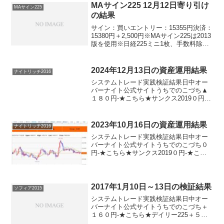
で勝利！ありがとうございます！やっぱ
MAサイン225 12月12日寄り引け
MAサイン225
りこうい...
の結果
サイン：買いエントリー：15355円決済：
15380円＋2,500円※MAサイン225は2013
版を使用※日経225ミニ1枚、手数料除く
よかったー♪連敗ストップですね。ひと安
心です。。。
2024年12月13日の資産運用結果
ナイトリッチ2016
システムトレード実践検証結果日中オー
バーナイト公式サイトうちでのこづち▲
１８０円-★こちら★サンクス2019０円-
★こちら★デイズリッチ2019＋１８０円-
ロングリッチ2019-▲１１０円ロングリッ
チ2018▲１８０円-パターントレード20...
2023年10月16日の資産運用結果
ナイトリッチ2016
システムトレード実践検証結果日中オー
バーナイト公式サイトうちでのこづち０
円-★こちら★サンクス2019０円-★こち
ら★デイズリッチ2019＋２８０円-ロング
リッチ2019-▲４１０円ロングリッチ2018
＋２８０円-パターントレード2017０...
2017年1月10日～13日の検証結果
ソフィア2015
システムトレード実践検証結果日中オー
バーナイト公式サイトうちでのこづち＋
１６０円-★こちら★デイリー225＋５０
円ソフィア2015＋３００円▲５０円ナイ