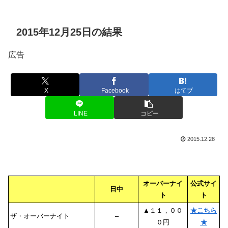
2015年12月25日の結果
広告
X
Facebook
はてブ
LINE
コピー
2015.12.28
オーバーナイ
公式サイ
日中
ト
ト
▲１１，００
★こちら
ザ・オーバーナイト
–
０円
★