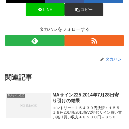
LINE
コピー
タカハシをフォローする
タカハシ
関連記事
MAサイン225 2014年7月28日寄
MAサイン225
り引けの結果
エントリー：１５４３０円決済：１５５
１５円2014版2013版V2初代サイン買い買
い売り買い収支＋８５００円＋８５００
円▲８５００円＋８５００円※日経225ミ
ニ1枚、手数料除くおお。。。３システム