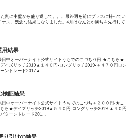
先行した割に中盤から盛り返して。。。最終週を前にプラスに持ってい
イナス。残念な結果になりました。4月はなんとか勝ちを先行して
産運用結果
果日中オーバーナイト公式サイトうちでのこづち０円-★こちら★
★デイズリッチ2019▲１４０円-ロングリッチ2019-＋４７０円ロン
ントレード2017▲...
日の検証結果
果日中オーバーナイト公式サイトうちでのこづち＋２００円-★こ
こちら★デイズリッチ2019▲５４０円-ロングリッチ2019-▲４０円
パターントレード201...
0日寄り引けの結果