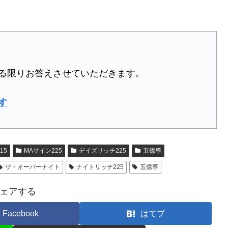
る限りお答えさせていただきます。
す
15
MAサイン225
デイズリッチ225
五億導
ザ・オーバーナイト
ナイトリッチ225
五億導
ェアする
Facebook
はてブ