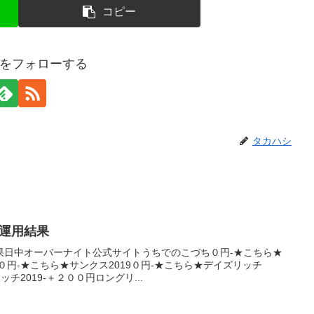
コピー
をフォローする
タカハシ
産運用結果
果日中オーバーナイト公式サイトうちでのこづち０円-★こちら★
０円-★こちら★サンクス2019０円-★こちら★デイズリッチ
ッチ2019-＋２００円ロングリ...