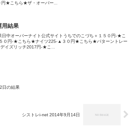
０円★こちら★ザ・オーバー...
産運用結果
果日中オーバーナイト公式サイトうちでのこづち＋１５０円-★こ
１５０円-★こちら★ナイツ225-▲３０円★こちら★パターントレー
イズリッチ2017円-★こ...
12日の結果
シストレi-net 2014年9月14日